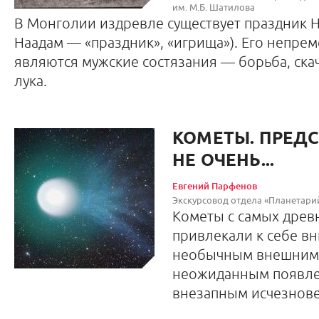
им. М.Б. Шатилова
В Монголии издревле существует праздник На
Наадам — «праздник», «игрища»). Его непре
являются мужские состязания — борьба, скач
лука.
КОМЕТЫ. ПРЕД
НЕ ОЧЕНЬ...
Евгений Парфенов
Экскурсовод отдела «Планетар
Кометы с самых древ
привлекали к себе в
необычным внешним
неожиданным появле
внезапным исчезнов