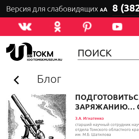
8 (38
Версия для слабовидящих
А
А
Блог
ПОДГОТОВИТЬС
ЗАРЯЖАНИЮ… 
З.А. Игнатенко
старший научный сотрудник нау
отдела Томского областного кра
им. М.Б. Шатилова