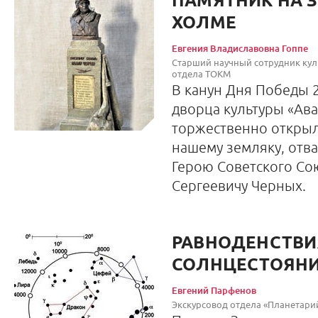
ПАМЯТНИК НА 
ХОЛМЕ
Евгения Владиславовна Гоппе
Старший научный сотрудник кул
отдела ТОКМ
В канун Дня Победы 20
дворца культуры «Ав
торжественно откры
нашему земляку, отв
Герою Советского Со
Сергеевичу Черных.
РАВНОДЕНСТВИ
СОЛНЦЕСТОЯН
Евгений Парфенов
Экскурсовод отдела «Планетар