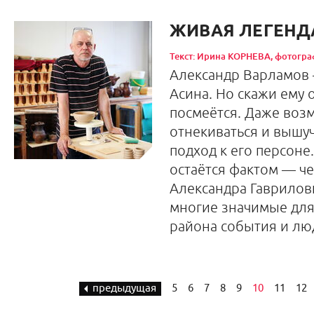
ЖИВАЯ ЛЕГЕНД
Текст: Ирина КОРНЕВА, фотогр
Александр Варламов 
Асина. Но скажи ему 
посмеётся. Даже возм
отнекиваться и вышуч
подход к его персоне.
остаётся фактом — ч
Александра Гаврило
многие значимые для
района события и лю
предыдущая
5
6
7
8
9
10
11
12