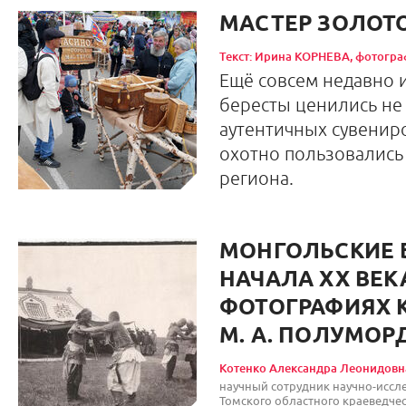
МАСТЕР ЗОЛОТ
Текст: Ирина КОРНЕВА, фотогр
Ещё совсем недавно 
бересты ценились не 
аутентичных сувенир
охотно пользовались
региона.
МОНГОЛЬСКИЕ 
НАЧАЛА ХХ ВЕК
ФОТОГРАФИЯХ 
М. А. ПОЛУМО
Котенко Александра Леонидовн
научный сотрудник научно-иссл
Томского областного краеведчес