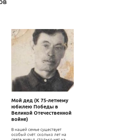
ов
Мой дед (К 75-летнему
юбилею Победы в
Великой Отечественной
войне)
В нашей семье существует
особый счёт: сколько лет на
свете живу я, столько нет на