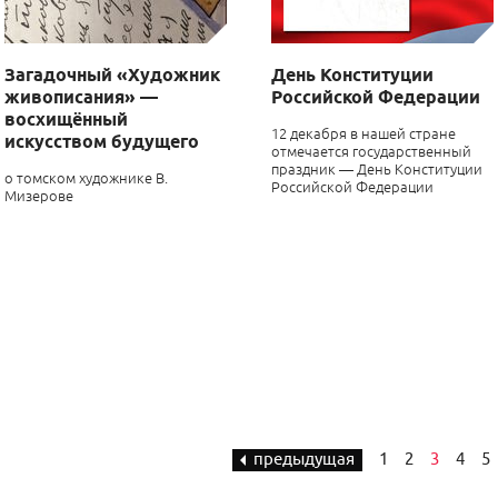
Загадочный «Художник
День Конституции
живописания» —
Российской Федерации
восхищённый
12 декабря в нашей стране
искусством будущего
отмечается государственный
праздник
—
День Конституции
о томском художнике В.
Российской Федерации
Мизерове
предыдущая
1
2
3
4
5