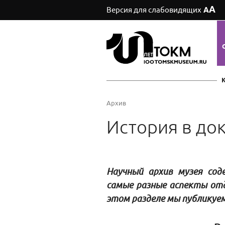
А
Версия для слабовидящих
А
Архив
История в до
Научный архив музея со
самые разные аспекты отд
этом разделе мы публикуе