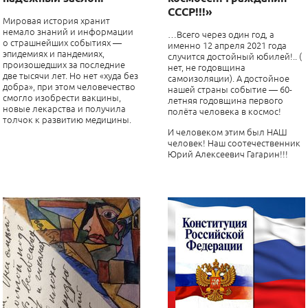
СССР!!!»
Мировая история хранит
немало знаний и информации
…Всего через один год, а
о страшнейших событиях
—
именно 12 апреля 2021 года
эпидемиях и пандемиях,
случится достойный юбилей!.. (
произошедших за последние
нет, не годовщина
две тысячи лет. Но нет «худа без
самоизоляции). А достойное
добра», при этом человечество
нашей страны событие
—
60-
смогло изобрести вакцины,
летняя годовщина первого
новые лекарства и получила
полёта человека в космос!
толчок к развитию медицины.
И человеком этим был НАШ
человек! Наш соотечественник
Юрий Алексеевич Гагарин!!!