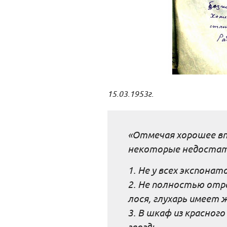
15.03.1953г.
«Отмечая хорошее вп
некоторые недостат
1. Не у всех экспона
2. Не полностью отр
лося, глухарь имеет 
3. В шкаф из красно
гвоздь.