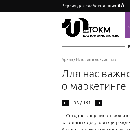
А
Версия для слабовидящих
А
Архив
/
История в документах
Для нас важно
о маркетинге
/ 131
33
…Сегодня общение с покупате
различных досуговых учрежде
А если говорить о музеях, и, 