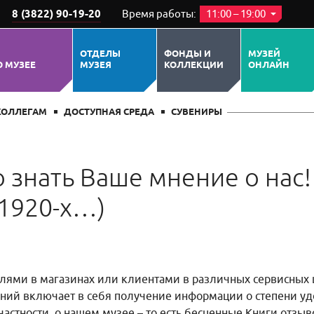
8 (3822) 90-19-20
Время работы:
11:00 – 19:00
ОТДЕЛЫ
ФОНДЫ И
МУЗЕЙ
О МУЗЕЕ
МУЗЕЯ
КОЛЛЕКЦИИ
ОНЛАЙН
КОЛЛЕГАМ
ДОСТУПНАЯ СРЕДА
СУВЕНИРЫ
 знать Ваше мнение о нас!
 1920-х…)
лями в магазинах или клиентами в различных сервисных 
ний включает в себя получение информации о степени удо
в частности, о нашем музее – то есть бесценные Книги отзы