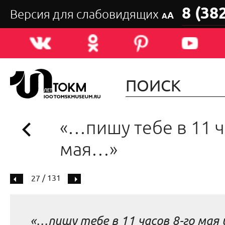
8 (38
Версия для слабовидящих
А
А
«…пишу тебе в 11 ч
мая…»
/ 131
27
«…пишу тебе в 11 часов 8-го мая 