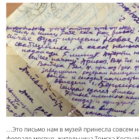
…Это письмо нам в музей принесла совсем н
феврале месяце, жительница Томска Костылё