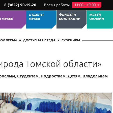
8 (3822) 90-19-20
Время работы:
11:00 – 19:00
ОТДЕЛЫ
ФОНДЫ И
МУЗЕЙ
О МУЗЕЕ
МУЗЕЯ
КОЛЛЕКЦИИ
ОНЛАЙН
ВЕ
О МЕРОПРИЯТИИ
ПОХОЖИЕ СОБЫТИЯ
КОЛЛЕГАМ
ДОСТУПНАЯ СРЕДА
СУВЕНИРЫ
ирода Томской области»
зрослым, Студентам, Подросткам, Детям, Владельцам