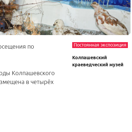
Постоянная экспозиция
посещения по
Колпашевский
краеведческий музей
роды Колпашевского
азмещена в четырёх