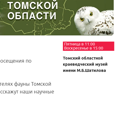
Пятница в 11:00
Воскресенье в 15:00
Томский областной
посещения по
краеведческий музей
имени М.Б.Шатилова
телях фауны Томской
асскажут наши научные