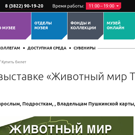
8 (3822) 90-19-20
Время работы:
11:00 – 19:00
ЕРОПРИЯТИИ
ПОХОЖИЕ СОБЫТИЯ
ОТДЕЛЫ
ФОНДЫ И
МУЗЕЙ
О МУЗЕЕ
МУЗЕЯ
КОЛЛЕКЦИИ
ОНЛАЙН
КОЛЛЕГАМ
ДОСТУПНАЯ СРЕДА
СУВЕНИРЫ
/
Купить билет
 выставке «Животный мир 
Взрослым, Подросткам, , Владельцам Пушкинской карты