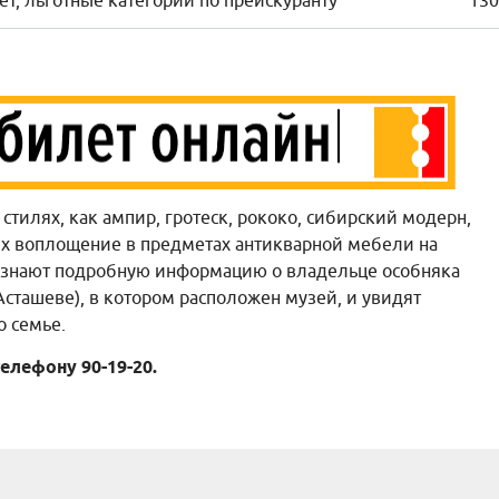
лет, льготные категории по прейскуранту
130
 стилях, как ампир, гротеск, рококо, сибирский модерн,
их воплощение в предметах антикварной мебели на
 узнают подробную информацию о владельце особняка
сташеве), в котором расположен музей, и увидят
 семье.
елефону 90-19-20.