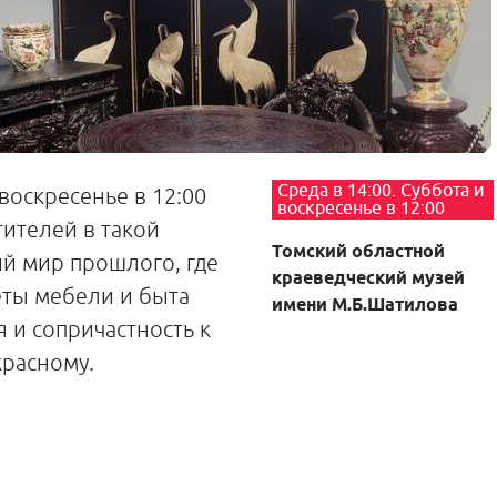
Среда в 14:00. Суббота и
 воскресенье в 12:00
воскресенье в 12:00
тителей в такой
Томский областной
й мир прошлого, где
краеведческий музей
ты мебели и быта
имени М.Б.Шатилова
 и сопричастность к
красному.