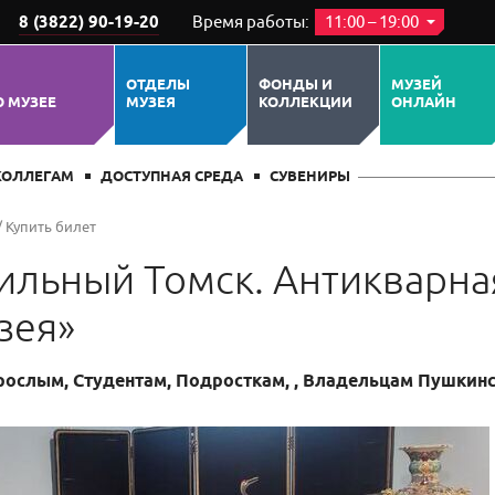
8 (3822) 90-19-20
Время работы:
11:00 – 19:00
ЕРОПРИЯТИИ
ПОХОЖИЕ СОБЫТИЯ
ОТДЕЛЫ
ФОНДЫ И
МУЗЕЙ
О МУЗЕЕ
МУЗЕЯ
КОЛЛЕКЦИИ
ОНЛАЙН
КОЛЛЕГАМ
ДОСТУПНАЯ СРЕДА
СУВЕНИРЫ
/
Купить билет
тильный Томск. Антикварна
зея»
рослым, Студентам, Подросткам, , Владельцам Пушкинс