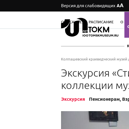
А
Версия для слабовидящих
А
ОПИСАНИЕ
РАСПИСАНИЕ
О М
Колпашевский краеведческий музей
Экскурсия «С
коллекции му
Экскурсия
Пенсионерам, Вз