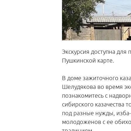
Экскурсия доступна для 
Пушкинской карте.
В доме зажиточного каз
Шелудякова во время эк
познакомитесь с надво
сибирского казачества т
под разные нужды, изба
молодоженов с ее обихо
традициям.