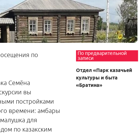
По предварительной
посещения по
записи
Отдел «Парк казачьей
культуры и быта
ака Семёна
«Братина»
скурсии вы
рными постройками
ого времени: амбары
-малушка для
дом по казакским