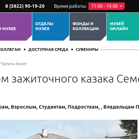
8 (3822) 90-19-20
Время работы:
11:00 – 19:00
ПОХОЖИЕ СОБЫТИЯ
ОТДЕЛЫ
ФОНДЫ И
МУЗЕЙ
О МУЗЕЕ
МУЗЕЯ
КОЛЛЕКЦИИ
ОНЛАЙН
КОЛЛЕГАМ
ДОСТУПНАЯ СРЕДА
СУВЕНИРЫ
/
Купить билет
ом зажиточного казака Сем
рам, Взрослым, Студентам, Подросткам, , Владельцам 