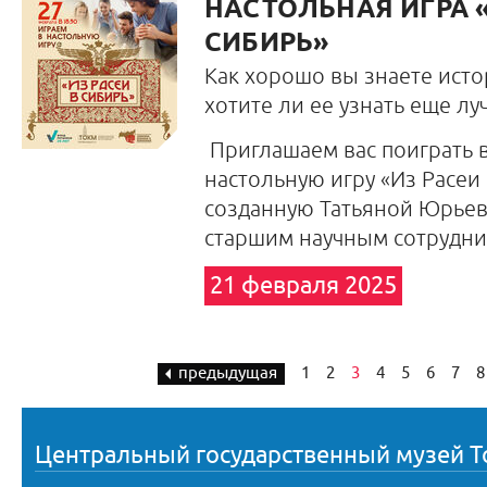
НАСТОЛЬНАЯ ИГРА «
СИБИРЬ»
Как хорошо вы знаете ист
хотите ли ее узнать еще лу
Приглашаем вас поиграть 
настольную игру «Из Расеи 
созданную Татьяной Юрьев
старшим научным сотрудни
21 февраля 2025
предыдущая
1
2
3
4
5
6
7
8
Центральный государственный музей Т