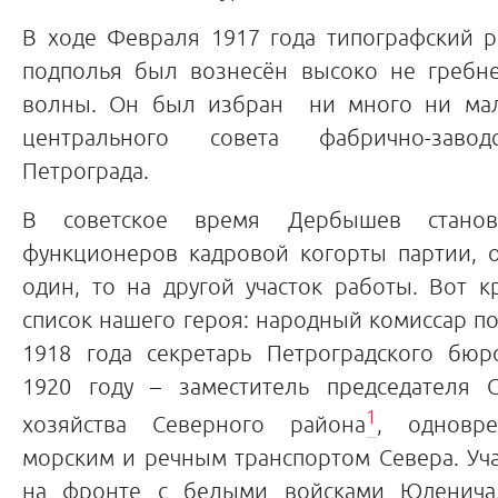
В ходе Февраля 1917 года типографский р
подполья был вознесён высоко не гребн
волны. Он был избран ни много ни мал
центрального совета фабрично-завод
Петрограда.
В советское время Дербышев стано
функционеров кадровой когорты партии, о
один, то на другой участок работы. Вот 
список нашего героя: народный комиссар по 
1918 года секретарь Петроградского бю
1920 году – заместитель председателя 
1
хозяйства Северного района
, одновр
морским и речным транспортом Севера. Уч
на фронте с белыми войсками Юденича,