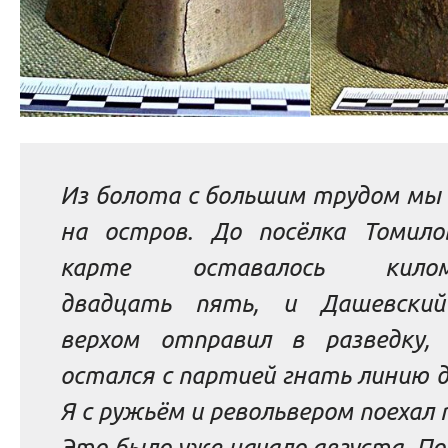
Из болота с большим трудом мы
на остров. До посёлка Томило
карте оставалось килом
двадцать пять, и Дашевски
верхом отправил в разведку,
остался с партией гнать линию 
Я с ружьём и револьвером поехал п
Это было уже начало августа. По