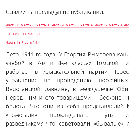
Ссылки на предыдущие публикации:
Часть 1
.
Часть 2
.
Часть 3
.
Часть 4
.
Часть 5.
Часть 6
.
Часть 7.
Часть 8.
Час
10
.
Часть 11
.
Часть 12.
Часть 13.
Часть 14.
Лето 1911-го года. У Георгия Рымарева ка
учёбой в 7-м и 8-м классах Томской г
работает в изыскательной партии Перес
управления по проведению шоссейны
Васюганской равнине, в междуречье Об
Перед ним и его товарищами – бесконеч
болота. Что они из себя представляли? 
«помогали» прокладывать путь изы
разведчикам? Что советовали «бывалые» 