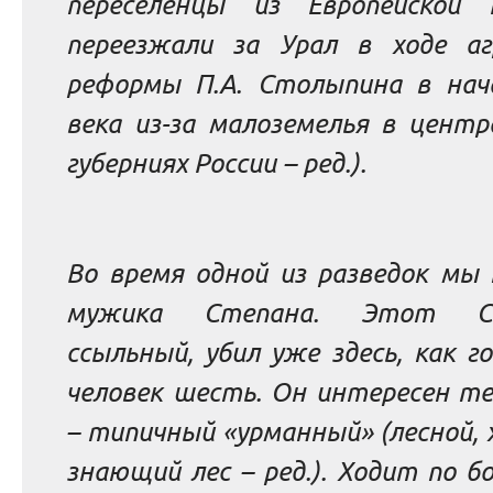
переселенцы из Европейской Р
переезжали за Урал в ходе аг
реформы П.А. Столыпина в нач
века из-за малоземелья в центр
губерниях России –
ред.
).
Во время одной из разведок мы 
мужика Степана. Этот Ст
ссыльный, убил уже здесь, как г
человек шесть. Он интересен те
– типичный «урманный»
(лесной,
знающий лес
– ред.
).
Ходит по б