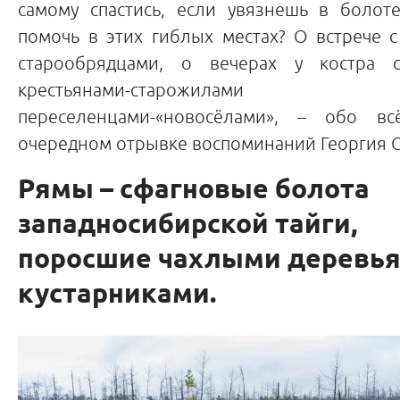
самому спастись, если увязнешь в болот
помочь в этих гиблых местах? О встрече с
старообрядцами, о вечерах у костра 
крестьянами-старожи
переселенцами-«новосёлами», – обо в
очередном отрывке воспоминаний Георгия 
Рямы – сфагновые болота
западносибирской тайги,
поросшие чахлыми деревья
кустарниками.