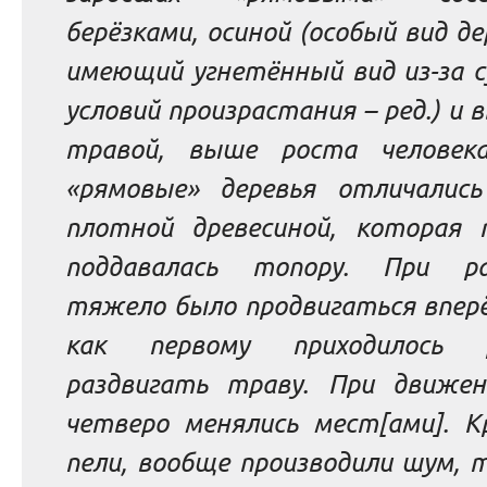
берёзками, осиной
(особый вид де
имеющий угнетённый вид из-за с
условий произрастания –
ред.
)
и 
травой, выше роста человека
«рямовые» деревья отличались
плотной древесиной, которая 
поддавалась топору.
При ра
тяжело было продвигаться вперё
как первому приходилось р
раздвигать траву. При движе
четверо менялись мест[ами]. Кр
пели, вообще производили шум, 