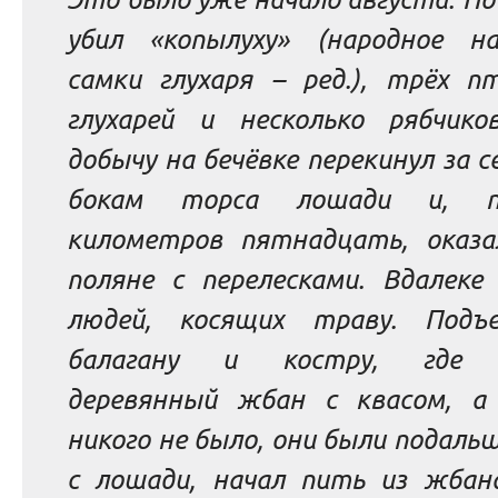
убил «копылуху»
(народное на
самки глухаря –
ред
.)
,
трёх пт
глухарей и несколько рябчико
добычу на бечёвке перекинул за с
бокам торса лошади и, пр
километров пятнадцать, оказа
поляне с перелесками. Вдалеке 
людей, косящих траву. Подъ
балагану и костру, где 
деревянный жбан с квасом, а
никого не было, они были подальш
с лошади, начал пить из жбана