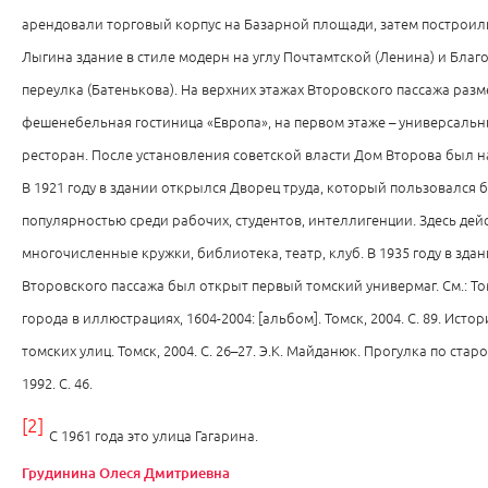
арендовали торговый корпус на Базарной площади, затем построили
Лыгина здание в стиле модерн на углу Почтамтской (Ленина) и Бла
переулка (Батенькова). На верхних этажах Второвского пассажа раз
фешенебельная гостиница «Европа», на первом этаже – универсальн
ресторан. После установления советской власти Дом Второва был 
В 1921 году в здании открылся Дворец труда, который пользовался
популярностью среди рабочих, студентов, интеллигенции. Здесь дей
многочисленные кружки, библиотека, театр, клуб. В 1935 году в зда
Второвского пассажа был открыт первый томский универмаг. См.: То
города в иллюстрациях, 1604-2004: [альбом]. Томск, 2004. С. 89. Исто
томских улиц. Томск, 2004. С. 26–27. Э.К. Майданюк. Прогулка по старо
1992. С. 46.
[2]
С 1961 года это улица Гагарина.
Грудинина Олеся Дмитриевна