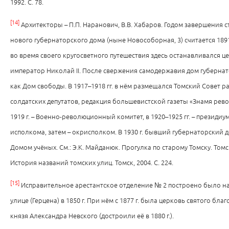
1992. С. 78.
[14]
Архитекторы – П.П. Наранович, В.В. Хабаров. Годом завершения 
нового губернаторского дома (ныне Новособорная, 3) считается 1891 
во время своего кругосветного путешествия здесь останавливался ц
император Николай II. После свержения самодержавия дом губернат
как Дом свободы. В 1917–1918 гг. в нём размещался Томский Совет р
солдатских депутатов, редакция большевистской газеты «Знамя рев
1919 г. – Военно-революционный комитет, в 1920–1925 гг. – президиу
исполкома, затем – окрисполком. В 1930 г. бывший губернаторский 
Домом учёных. См.: Э.К. Майданюк. Прогулка по старому Томску. Томск,
История названий томских улиц. Томск, 2004. С. 224.
[15]
Исправительное арестантское отделение № 2 построено было н
улице (Герцена) в 1850 г. При нём с 1877 г. была церковь святого бл
князя Александра Невского (достроили её в 1880 г.).