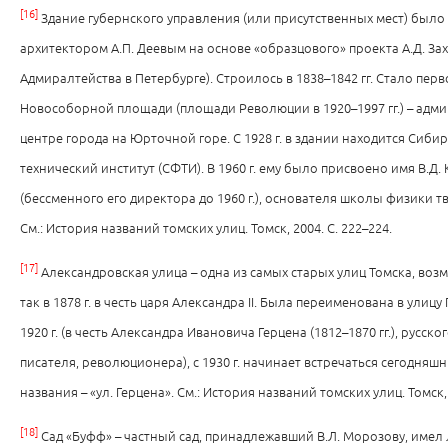
[16]
Здание губернского управления (или присутственных мест) был
архитектором А.П. Деевым на основе «образцового» проекта А.Д. За
Адмиралтейства в Петербурге). Строилось в 1838–1842 гг. Стало пер
Новособорной площади (площади Революции в 1920–1997 гг.) – адм
центре города на Юрточной горе. С 1928 г. в здании находится Сиби
технический институт (СФТИ). В 1960 г. ему было присвоено имя В.Д.
(бессменного его директора до 1960 г.), основателя школы физики т
См.: История названий томских улиц. Томск, 2004. С. 222–224.
[17]
Александровская улица – одна из самых старых улиц Томска, во
так в 1878 г. в честь царя Александра II. Была переименована в улицу
1920 г. (в честь Александра Ивановича Герцена (1812–1870 гг.), русск
писателя, революционера), с 1930 г. начинает встречаться сегодняш
названия – «ул. Герцена». См.: История названий томских улиц. Томск, 
[18]
Сад «Буфф» – частный сад, принадлежавший В.Л. Морозову, имел