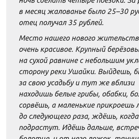
ночь сделать четыре поездки. За
в месяц жалованье было 25–30 руб
отец получал 35 рублей.
Место нашего нового жительств
очень красивое. Крупный берёзовы
на сухой равнине с небольшим укл
сторону реки Ушайки. Выйдешь, б
за свою усадьбу и тут же вблизи
находишь белые грибы, обабки, б
сорвёшь, а маленькие прикроешь
до следующего раза, ждёшь, когда
подрастут. Идёшь дальше, встре
болотце, и от него ложок, тянущ