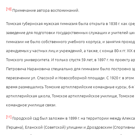
[10]
Примечание автора воспоминаний.
Томская губернская мужская гимназия была открыта в 1838 г. как ср
заведение для подготовки государственных служащих и учителей шк
гимназии не было собственного учебного корпуса, и занятия прохо
арендуемых у частных лиц и учреждений, а также, с конца 80-х гг. ХIХ в
Томского университета. И только спустя 59 лет, в 1897 г. по проекту 
Петровича Нарановича специально для гимназии было построено з
пересечении ул. Спасской и Новособорной площади. С 1920 г. в этом
время размещались Томские артиллерийские командные курсы, 6-я
артиллерийская школа, Томское артиллерийское училище, Томское
командное училище связи.
[11]
Городской сад был заложен в 1899 г. на территории между Алекс
(Герцена), Еланской (Советской) улицами и Дроздовским (Спортивн