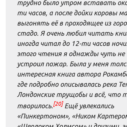
трудно было утром вставать око
ти часов, а после дойки коровы 
выгонять её в проходящее из гор
стадо. Я очень любил читать кни
иногда читал до 12-ти часов ночи.
этого чтения я однажды чуть не
устроил пожар. Была у меня тол
интересная книга автора Рокамб
где подробно описывалась река Те
Лондонские трущобы и всё, что 
[20]
творилось.
Ещё увлекались
«Пинкертоном», «Ником Картеро
«Шерлоком Холмсом» и другими, 