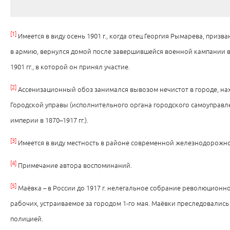
[1]
Имеется в виду осень 1901 г., когда отец Георгия Рымарева, призва
в армию, вернулся домой после завершившейся военной кампании в
1901 гг., в которой он принял участие.
[2]
Ассенизационный обоз занимался вывозом нечистот в городе, на
Городской управы (исполнительного органа городского самоуправл
империи в 1870–1917 гг.).
[3]
Имеется в виду местность в районе современной железнодорожной
[4]
Примечание автора воспоминаний.
[5]
Маёвка – в России до 1917 г. нелегальное собрание революционн
рабочих, устраиваемое за городом 1-го мая. Маёвки преследовались
полицией.