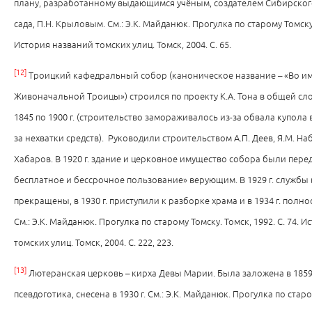
плану, разработанному выдающимся учёным, создателем Сибирског
сада, П.Н. Крыловым. См.: Э.К. Майданюк. Прогулка по старому Томску. 
История названий томских улиц. Томск, 2004. С. 65.
[12]
Троицкий кафедральный собор (каноническое название – «Во и
Живоначальной Троицы») строился по проекту К.А. Тона в общей сло
1845 по 1900 г. (строительство замораживалось из-за обвала купола в 
за нехватки средств). Руководили строительством А.П. Деев, Я.М. Наб
Хабаров. В 1920 г. здание и церковное имущество собора были пере
бесплатное и бессрочное пользование» верующим. В 1929 г. службы
прекращены, в 1930 г. приступили к разборке храма и в 1934 г. полно
См.: Э.К. Майданюк. Прогулка по старому Томску. Томск, 1992. С. 74. 
томских улиц. Томск, 2004. С. 222, 223.
[13]
Лютеранская церковь – кирха Девы Марии. Была заложена в 1859 г
псевдоготика, снесена в 1930 г. См.: Э.К. Майданюк. Прогулка по старо