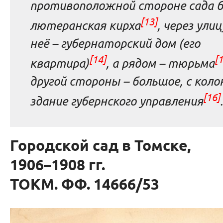
противоположной стороне сада 
[13]
лютеранская кирха
, через ули
неё – губернаторский дом (его
[14]
[1
квартира)
, а рядом – тюрьма
другой стороны – большое, с коло
[16]
здание губернского управления
.
Городской сад в Томске,
1906–1908 гг.
ТОКМ. ФФ. 14666/53