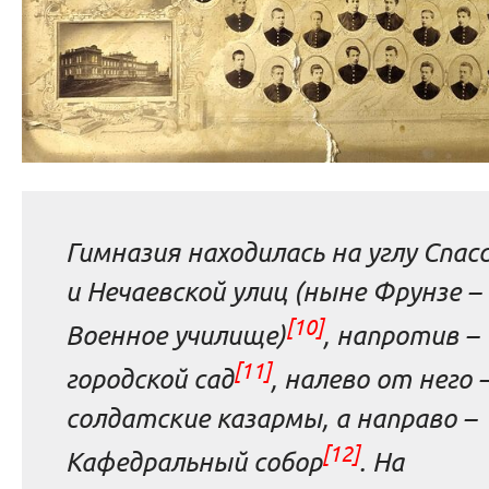
Гимназия находилась на углу Спас
и Нечаевской улиц (ныне Фрунзе –
[10]
Военное училище)
, напротив –
[11]
городской сад
, налево от него 
солдатские казармы, а направо –
[12]
Кафедральный собор
. На