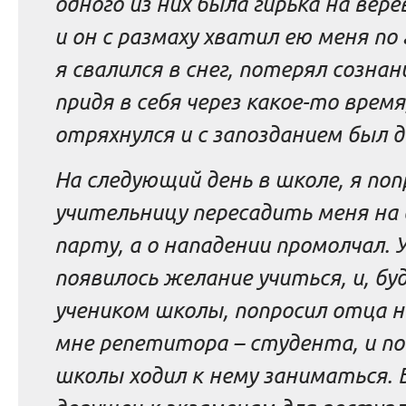
одного из них была гирька на верё
и он с размаху хватил ею меня по 
я свалился в снег, потерял сознан
придя в себя через какое-то время
отряхнулся и с запозданием был д
На следующий день в школе, я поп
учительницу пересадить меня на 
парту, а о нападении промолчал. 
появилось желание учиться, и, бу
учеником школы, попросил отца 
мне репетитора – студента, и по
школы ходил к нему заниматься. 