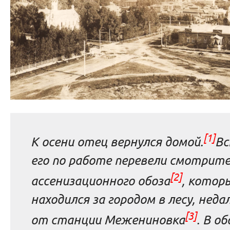
[1]
К осени отец вернулся домой.
Вс
его по работе перевели смотрит
[2]
ассенизационного обоза
, котор
находился за городом в лесу, неда
[3]
от станции Межениновка
. В об