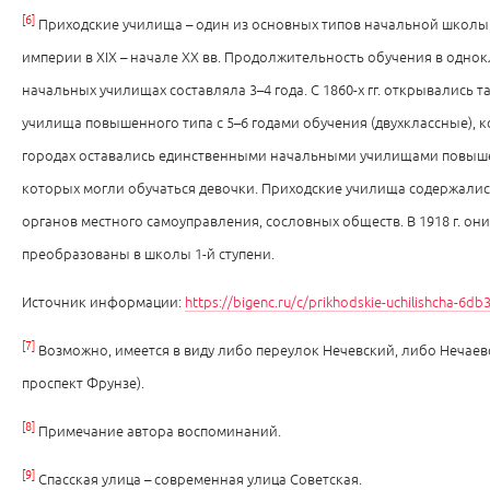
[6]
Приходские училища – один из основных типов начальной школы
империи в ХIХ – начале ХХ вв. Продолжительность обучения в одно
начальных училищах составляла 3–4 года. С 1860-х гг. открывались 
училища повышенного типа с 5–6 годами обучения (двухклассные), ко
городах оставались единственными начальными училищами повыше
которых могли обучаться девочки. Приходские училища содержались
органов местного самоуправления, сословных обществ. В 1918 г. он
преобразованы в школы 1-й ступени.
Источник информации:
https://bigenc.ru/c/prikhodskie-uchilishcha-6db
[7]
Возможно, имеется в виду либо переулок Нечевский, либо Нечаев
проспект Фрунзе).
[8]
Примечание автора воспоминаний.
[9]
Спасская улица – современная улица Советская.