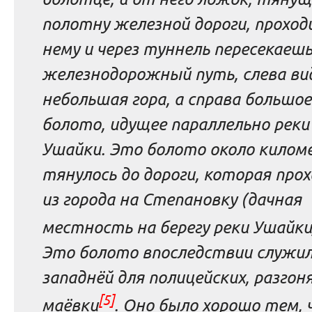
полотну железной дороги, проход
нему и через туннель пересекаеш
железнодорожный путь, слева ви
небольшая гора, а справа большое
болото, идущее параллельно реки
Ушайки. Это болото около килом
тянулось до дороги, которая про
из города на Степановку (дачная
местность на берегу реки Ушайки
Это болото впоследствии служи
западнёй для полицейских, разго
[5]
маёвки
. Оно было хорошо тем, 