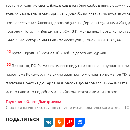
театр и открытую сцену. Вход в сад днём был свободным, а с семи час
только начинала играть музыка, нужно было платить за вход 30 копе
при пересечении Александровской улицы (Герцена) с улицами Жанд
Торговой (Гоголя и Вершинина). См.: Э.К. Майданюк. Прогулка по ста
1992. С. 82. История названий томских улиц. Томск, 2004. С. 65, 66.
[19]
Кухта – крупный мохнатый иней на деревьях, куржак.
[20]
Вероятно, Г.С. Рымарев имеет в виду не автора, а популярного л
персонажа Рокамболя из цикла авантюрно-уголовных романов XIX в
писателя Понсона дю Террайя (Понсона дю Террайля, 1829–1871 гг.).
идёт о каком-то подобном английском персонаже или авторе.
Грудинина Олеся Дмитриевна
Старший научный сотрудник научно-исследовательского отдела Т
ПОДЕЛИТЬСЯ