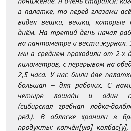
понижение. Я очень старался: ког
в палатке, то перед глазами вс
видел вешки, вешки, которые 
днём.
На третий день начал ра
на пантометре и вести журнал. 
мы в среднем проходили от 2-х 
километров, с перерывом на обед
2,5 часа. У нас были две палатк
большая – для рабочих. С нам
четыре лошади и один об
(сибирская гребная лодка-долб
ред.
).
В обласке хранили в бр
продукты: копчён[ую] колбас[у],