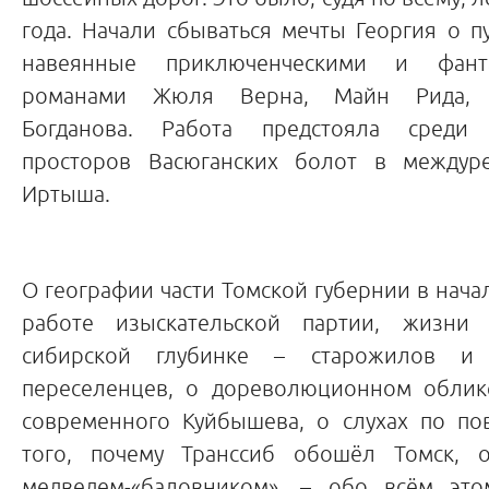
года. Начали сбываться мечты Георгия о п
навеянные приключенческими и фанта
романами Жюля Верна, Майн Рида, 
Богданова. Работа предстояла среди 
просторов Васюганских болот в междур
Иртыша.
О географии части Томской губернии в начал
работе изыскательской партии, жизни 
сибирской глубинке – старожилов и 
переселенцев, о дореволюционном облик
современного Куйбышева, о слухах по по
того, почему Транссиб обошёл Томск, 
медведем-«баловником», – обо всём эт