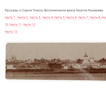
Рассказы о старом Томске. Воспоминания врача Георгия Рымарева.
Часть 1
.
Часть 2
.
Часть 3
.
Часть 4
.
Часть 5.
Часть 6
.
Часть 7.
Часть 8.
Час
10
.
Часть 11
.
Часть 12.
Часть 13.