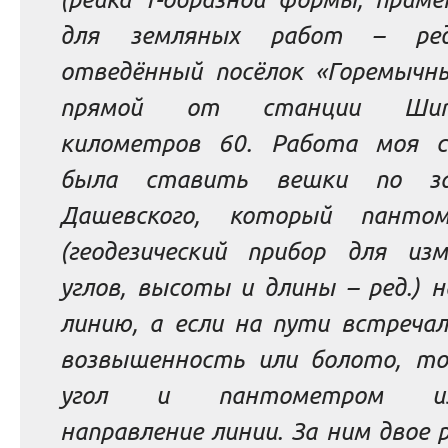
для земляных работ
– ред
отведённый посёлок «Горемычны
прямой от станции Шип
километров 60.
Работа моя с
была ставить вешки по за
Дашевского, который панто
(геодезический прибор для изм
углов, высоты и длины
– ред.
)
н
линию, а если на пути встречал
возвышенность или болото, то
угол и пантометром из
направление линии.
За ним двое 