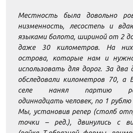
Местность была довольно ро
низменность, лесостепь и вда
языками болота, шириной от 2 до
даже 30 километров. На ни
острова, которые нам и нужн
использовать для дорог. За два
обследовали километров 70, а Б
селе нанял партию раб
одиннадцать человек, по 1 рублю 
Мы, установив репер
(столб отп
точки
– ред.
)
,
двинулись с ви
(рейка Т-образной формы, приме