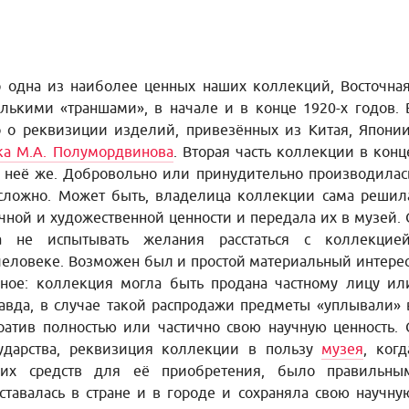
 одна из наиболее ценных наших коллекций, Восточная
лькими «траншами», в начале и в конце 1920-х годов. 
 о реквизиции изделий, привезённых из Китая, Японии
ка М.А. Полумордвинова
. Вторая часть коллекции в конц
 неё же. Добровольно или принудительно производилас
ь сложно. Может быть, владелица коллекции сама решил
ной и художественной ценности и передала их в музей. 
а не испытывать желания расстаться с коллекцией
еловеке. Возможен был и простой материальный интерес
ное: коллекция могла быть продана частному лицу ил
авда, в случае такой распродажи предметы «уплывали» 
ратив полностью или частично свою научную ценность. 
сударства, реквизиция коллекции в пользу
музея
, когд
их средств для её приобретения, было правильны
тавалась в стране и в городе и сохраняла свою научну