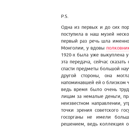
P.S.
Одна из первых и до сих пор
поступила в наш музей неско
первый раз речь шла именно
Монголии, у вдовы
полковни
1920-х была уже выкуплена у
эта передача, сейчас сказат
спасти предметы большой науч
другой стороны, она могл
напоминавшей ей о близком ч
ведь время было очень труд
лицам за немалые деньги, пр
неизвестном направлении, ут
точки зрения советского го
госорганы не имели больш
решением, ведь коллекция ос