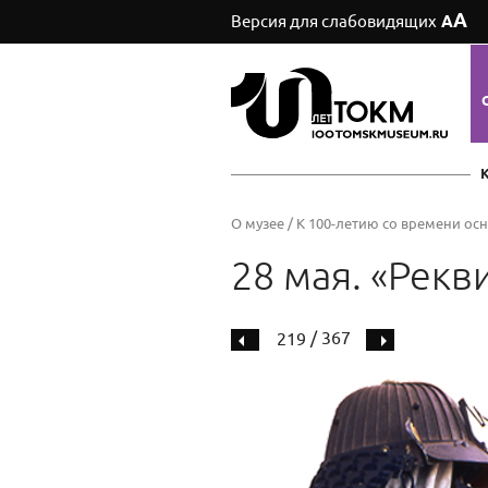
А
Версия для слабовидящих
А
О музее
/
К 100-летию со времени ос
28 мая. «Рекв
/ 367
219