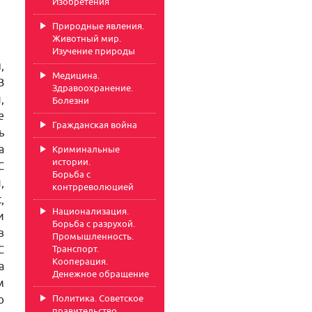
Изобретения
Природные явления.
Животный мир.
Изучение природы
,
Медицина.
В
Здравоохранение.
,
Болезни
е
Гражданская война
ь
а
Криминальные
истории.
С
Борьба с
,
контрреволюцией
,
Национализация.
и
Борьба с разрухой.
в
Промышленность.
С
Транспорт.
Кооперация.
а
Денежное обращение
м
Политика. Советское
ю
правительство.