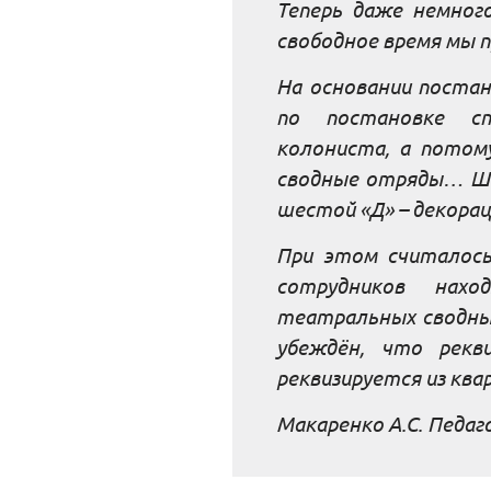
Теперь даже немног
свободное время мы 
На основании поста
по постановке сп
колониста, а потом
сводные отряды… Ше
шестой «Д» – декорац
При этом считалось
сотрудников нах
театральных сводных
убеждён, что рекв
реквизируется из ква
Макаренко А.С. Педаг