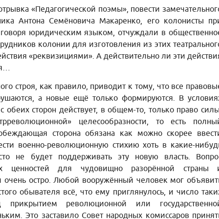
отрывка «Педагогической поэмы», повести замечательног
ника Антона Семёновича Макаренко, его колонисты пр
, говоря юридическим языком, отчуждали в общественно
рудников колонии для изготовления из этих театральног
ействия «реквизициями». А действительно ли эти действи
ся…
го строя, как правило, приводит к тому, что все правовы
рушаются, а новые ещё только формируются. В условия
с обеих сторон действует, в общем-то, только право силы
трреволюционной» целесообразности, то есть полны
побеждающая сторона обязана как можно скорее ввест
сти военно-революционную стихию хоть в какие-нибуд
сто не будет поддерживать эту новую власть. Вопро
ых ценностей для чудовищно разорённой страны 
 очень остро. Любой вооружённый человек мог объявит
стого обывателя всё, что ему приглянулось, и число таки
д прикрытием революционной или государственно
ким. Это заставило Совет народных комиссаров принят