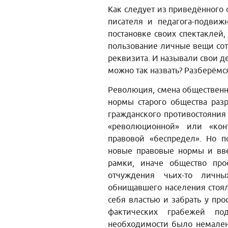
Как следует из приведённого 
писателя и педагога-подвиж
постановке своих спектаклей
пользование личные вещи сот
реквизита. И называли свои д
можно так назвать? Разберём
Революция, смена общественно
нормы старого общества раз
гражданского противостояния 
«революционной» или «кон
правовой «беспредел». Но 
новые правовые нормы и вве
рамки, иначе общество про
отчуждения чьих-то личн
обнищавшего населения стоял
себя властью и забрать у про
фактических грабежей по
необходимости было немалень