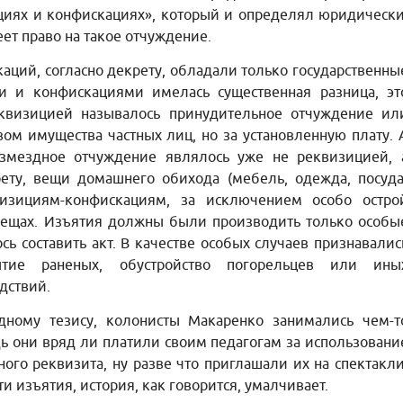
иях и конфискациях», который и определял юридически
еет право на такое отчуждение.
ций, согласно декрету, обладали только государственны
и и конфискациями имелась существенная разница, эт
еквизицией называлось принудительное отчуждение ил
ом имущества частных лиц, но за установленную плату. 
озмездное отчуждение являлось уже не реквизицией, 
ету, вещи домашнего обихода (мебель, одежда, посуда
изициям-конфискациям, за исключением особо остро
вещах. Изъятия должны были производить только особы
сь составить акт. В качестве особых случаев признавалис
ытие раненых, обустройство погорельцев или ины
дствий.
одному тезису, колонисты Макаренко занимались чем-т
ь они вряд ли платили своим педагогам за использовани
ного реквизита, ну разве что приглашали их на спектакли
и изъятия, история, как говорится, умалчивает.