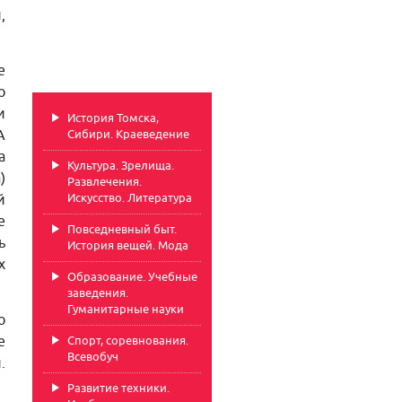
,
е
о
и
История Томска,
А
Сибири. Краеведение
а
Культура. Зрелища.
)
Развлечения.
Искусство. Литература
й
е
Повседневный быт.
ь
История вещей. Мода
х
Образование. Учебные
заведения.
Гуманитарные науки
о
е
Спорт, соревнования.
Всевобуч
.
Развитие техники.