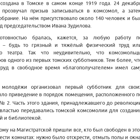
создана в Томске в самом конце 1919 года. 24 декабр
 прозвучал призыв записываться в комсомол, а зате
обрание. На нём присутствовало около 140 человек и бы
д председательством Ивана Зудилова.
отовностью бралась, кажется, за любую работу п
а» – будь то грязный и тяжёлый физический труд ил
го театра. Так что неудивительно, что комсомольц
ров одного из первых томских субботников. Тем более, чт
труд в свободное время «благополучателем» имел сам
молодёжи организовал первый субботник для свои
ыло приведение в порядок помещения, расположенного п
 № 2. Часть этого здания, принадлежавшего до революци
властью передавались томской комсомолии для создани
ей и библиотекой.
ому на Магистратской пришли все, кто был свободен в это
ести комнатах: нужно было отскрести, отмыть полы и окна