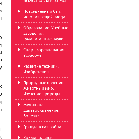
Искусство. Литература
я
м
Повседневный быт.
История вещей. Мода
л
Образование. Учебные
заведения.
о
Гуманитарные науки
и
Спорт, соревнования.
ы
Всевобуч
о
Развитие техники.
у
Изобретения
Природные явления.
х
Животный мир.
о
Изучение природы
и
Медицина.
я
Здравоохранение.
Болезни
Гражданская война
т
,
Криминальные