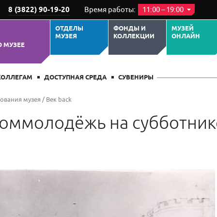
8 (3822) 90-19-20
Время работы:
11:00 – 19:00
ОТДЕЛЫ
ФОНДЫ И
МУЗЕЙ
МУЗЕЯ
КОЛЛЕКЦИИ
ОНЛАЙН
О МУЗЕЕ
КОЛЛЕГАМ
ДОСТУПНАЯ СРЕДА
СУВЕНИРЫ
нования музея
/
Век back
Коммолодёжь на субботник