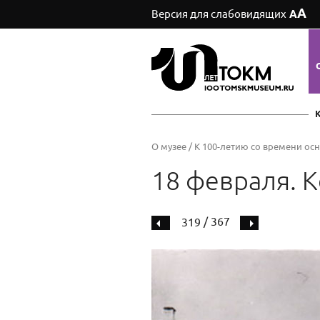
А
Версия для слабовидящих
А
О музее
/
К 100-летию со времени ос
18 февраля. 
/ 367
319