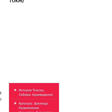
ТОКМ)
История Томска,
й
Сибири. Краеведение
е
Культура. Зрелища.
Развлечения.