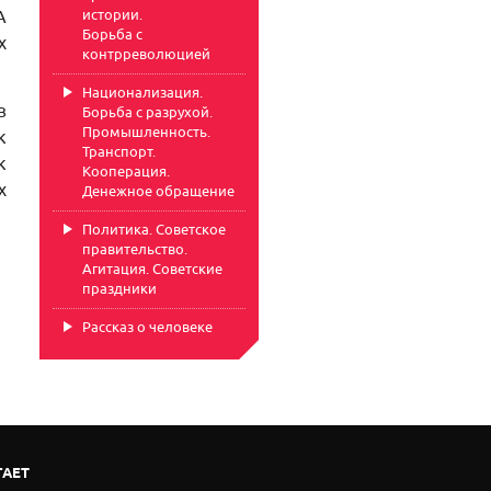
истории.
А
Борьба с
х
контрреволюцией
Национализация.
в
Борьба с разрухой.
Промышленность.
к
Транспорт.
к
Кооперация.
х
Денежное обращение
Политика. Советское
правительство.
Агитация. Советские
праздники
Рассказ о человеке
ГАЕТ