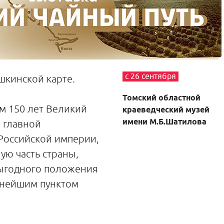
с 26 сентября
шкинской карте.
Томский областной
м 150 лет Великий
краеведческий музей
имени М.Б.Шатилова
 главной
Российской империи,
ю часть страны,
выгодного положения
ажнейшим пунктом