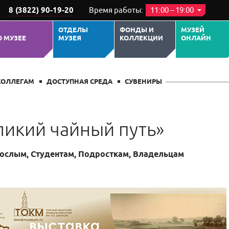
8 (3822) 90-19-20
Время работы:
11:00 – 19:00
ОТДЕЛЫ
ФОНДЫ И
МУЗЕЙ
О МУЗЕЕ
МУЗЕЯ
КОЛЛЕКЦИИ
ОНЛАЙН
ЕРОПРИЯТИИ
ПОХОЖИЕ СОБЫТИЯ
КОЛЛЕГАМ
ДОСТУПНАЯ СРЕДА
СУВЕНИРЫ
ликий чайный путь»
ослым, Студентам, Подросткам, Владельцам