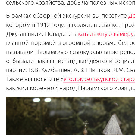
сельского хозяйства, добыча полезных иско
В рамках обзорной экскурсии вы посетите
Д
котором в 1912 году, находясь в ссылке, пр
Джугашвили. Попадете в
каталажную камеру
главной тюрьмой в огромной «тюрьме без ре
называли Нарымскую ссылку ссыльные рево
отбывали наказание видные деятели социал
партии: В.В. Куйбышев, А.В. Шишков, Я.М. Св
Также вы посетите «
Уголок селькупской стар
как жил коренной народ Нарымского края до