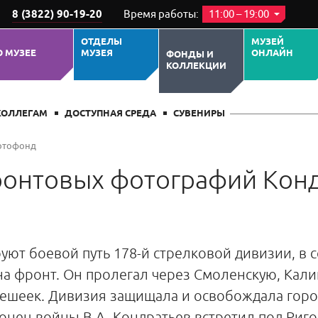
8 (3822) 90-19-20
Время работы:
11:00 – 19:00
ОТДЕЛЫ
МУЗЕЙ
О МУЗЕЕ
МУЗЕЯ
ОНЛАЙН
ФОНДЫ И
КОЛЛЕКЦИИ
КОЛЛЕГАМ
ДОСТУПНАЯ СРЕДА
СУВЕНИРЫ
отофонд
онтовых фотографий Кондр
т боевой путь 178-й стрелковой дивизии, в с
на фронт. Он пролегал через Смоленскую, Кал
решеек. Дивизия защищала и освобождала гор
Конец войны В.А. Кондратьев встретил под Риг