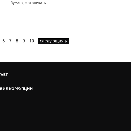
бумага, фотопечать. ...
6
7
8
9
10
следующая
ГАЕТ
ВИЕ КОРРУПЦИИ