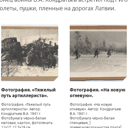
леты, пушки, пленные на дорогах Латвии.
Фотография. «Тяжелый
Фотография. «На новую
путь артиллериста».
огневую».
Фотография. «Тяжелый путь
Фотография. «На новую
артиллериста». Автор:
огневую». Автор: Кондратьев
Кондратьев В.А. 1941 г.
В.А. 1941 г.
Фотобумага чёрно-белая
Фотобумага чёрно-белая
матовая, картон, фотопечать.
глянцевая, ]
11х17; 12,5х19 см
древесноволокнистая плита] ,