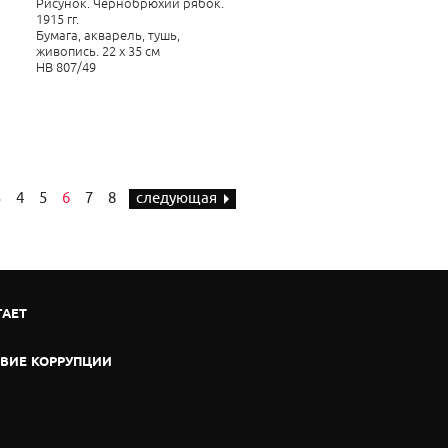
Рисунок. Чернобрюхий рябок.
1915 гг.
Бумага, акварель, тушь,
живопись. 22 х 35 см
НВ 807/49
3
4
5
6
7
8
следующая
ГАЕТ
ВИЕ КОРРУПЦИИ