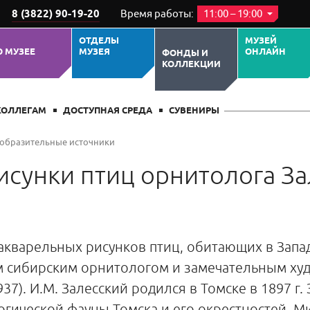
8 (3822) 90-19-20
Время работы:
11:00 – 19:00
ОТДЕЛЫ
МУЗЕЙ
О МУЗЕЕ
МУЗЕЯ
ОНЛАЙН
ФОНДЫ И
КОЛЛЕКЦИИ
КОЛЛЕГАМ
ДОСТУПНАЯ СРЕДА
СУВЕНИРЫ
образительные источники
исунки птиц орнитолога За
акварельных рисунков птиц, обитающих в Запа
 сибирским орнитологом и замечательным ху
937). И.М. Залесский родился в Томске в 1897 г.
ической фауны Томска и его окрестностей, Ми