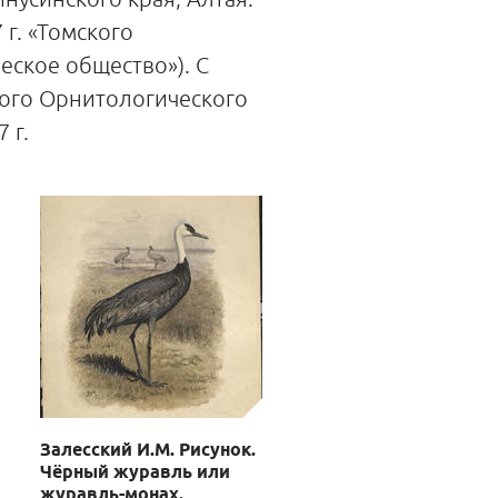
г. «Томского
ское общество»). С
кого Орнитологического
 г.
Залесский И.М. Рисунок.
Чёрный журавль или
журавль-монах.