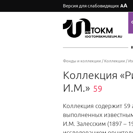
А
Версия для слабовидящих
А
Фонды и коллекции
/
Коллекции
/
Из
Коллекция «Р
И.М.»
59
Коллекция содержит 59 
выполненных известным
И.М. Залесским (1897 – 1
исследованием орнитолог