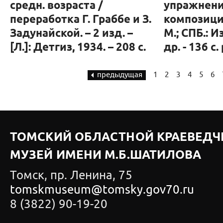
средн. возраста /
упражнени
переработка Г. Граббе и З.
композиции
Задунайской. – 2 изд. –
М.; СПБ.: 
[Л.]: Детгиз, 1934. – 208 с.
др. - 136 с.
предыдущая
1
2
3
4
5
6
ТОМСКИЙ ОБЛАСТНОЙ КРАЕВЕДЧ
МУЗЕЙ ИМЕНИ М.Б.ШАТИЛОВА
Томск, пр. Ленина, 75
tomskmuseum@tomsky.gov70.ru
8 (3822) 90-19-20