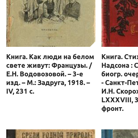
Книга. Как люди на белом
Книга. Сти
свете живут: Французы. /
Надсона : С
Е.Н. Водовозовой. – 3-е
биогр. очер
изд. – М.: Задруга, 1918. –
- Санкт-Пет
IV, 231 с.
И.Н. Скорох
LXXXVIII, 30
фронт.