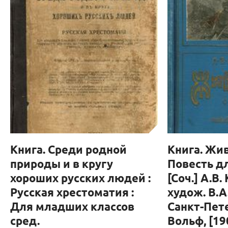
Книга. Среди родной
Книга. Жи
природы и в кругу
Повесть д
хороших русских людей :
[Соч.] А.В.
Русская хрестоматия :
худож. В.А.
Для младших классов
Санкт-Пете
сред.
Вольф, [1907