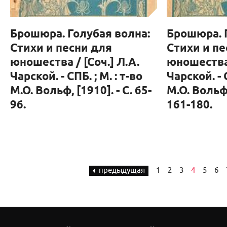
Брошюра. Голубая волна:
Брошюра. 
Стихи и песни для
Стихи и пе
юношества / [Соч.] Л.А.
юношества 
Чарской. - СПБ. ; М. : т-во
Чарской. - С
М.О. Вольф, [1910]. - С. 65-
М.О. Вольф,
96.
161-180.
предыдущая
1
2
3
4
5
6