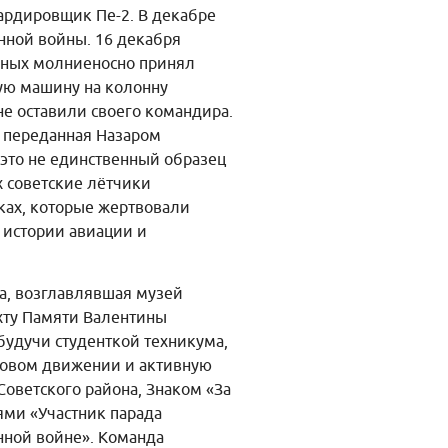
ардировщик Пе-2. В декабре
нной войны. 16 декабря
ерных молниеносно принял
ую машину на колонну
не оставили своего командира.
, переданная Назаром
 это не единственный образец
х советские лётчики
иках, которые жертвовали
 истории авиации и
а, возглавлявшая музей
ахту Памяти Валентины
будучи студенткой техникума,
сковом движении и активную
оветского района, Знаком «За
ями «Участник парада
ной войне». Команда