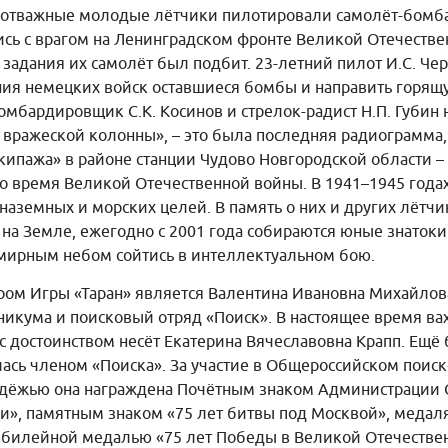
ти отважные молодые лётчики пилотировали самолёт-бомб
ись с врагом на Ленинградском фронте Великой Отечестве
задания их самолёт был подбит. 23-летний пилот И.С. Ч
ения немецких войск оставшиеся бомбы и направить горящ
омбардировщик С.К. Косинов и стрелок-радист Н.П. Губин 
н вражеской колонны», – это была последняя радиограмма
кипажа» в районе станции Чудово Новгородской области –
о время Великой Отечественной войны. В 1941–1945 года
наземных и морских целей. В память о них и других лётч
на Земле, ежегодно с 2001 года собираются юные знатоки
 мирным небом сойтись в интеллектуальном бою.
ром Игры «Таран» является Валентина Ивановна Михайлов
никума и поисковый отряд «Поиск». В настоящее время в
с достоинством несёт Екатерина Вячеславовна Крапп. Ещё 
лась членом «Поиска». За участие в Общероссийском пои
одёжью она награждена Почётным знаком Администрации С
и», памятным знаком «75 лет битвы под Москвой», медал
билейной медалью «75 лет Победы в Великой Отечествен