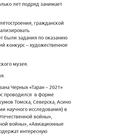
олько лет подряд занимает
олётостроения, гражданской
нализировать
от были задания по оказанию
ий конкурс – художественное
ского музея.
я.
ана Черных «Таран – 2021»
урс проводился в форме
кумов Томска, Северска, Асино
ми научного исследования) в
Отечественной войны»,
нной войны», «Авиационные
 содержат интересную