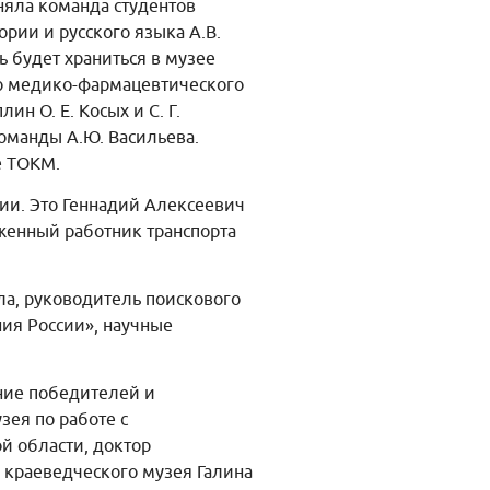
няла команда студентов
рии и русского языка А.В.
ь будет храниться в музее
ого медико-фармацевтического
н О. Е. Косых и С. Г.
команды А.Ю. Васильева.
е ТОКМ.
ии. Это Геннадий Алексеевич
женный работник транспорта
ла, руководитель поискового
ия России», научные
ение победителей и
зея по работе с
 области, доктор
 краеведческого музея Галина