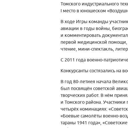
Томского индустриального тех
I место в юношеском «Воздуш
В ходе Игры команды участник
авиации в годы войны, биогр
и комментировать документал
первой медицинской помощи, 
чтение, мини-спектакль, лите
С 2011 года военно-патриотиче
Конкурсанты состязались на в
В год 80-летиея начала Велик
был посвящён советской авиац
творческих работ. В нём прин
и Томского района. Участники
четырёх номинациях: «Советс
«Боевые самолёты военно-воз
тараны 1941 года», «Советски