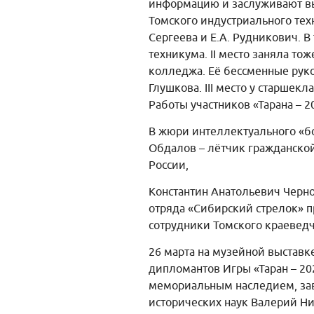
информацию и заслуживают выс
Томского индустриального техн
Сергеева и Е.А. Рудникович. В
техникума. II место заняла т
колледжа. Её бессменные руко
Глушкова. III место у старше
Работы участников «Тарана – 
В жюри интеллектуального «бо
Обдалов – лётчик гражданской
России,
Константин Анатольевич Черно
отряда «Сибирский стрелок» 
сотрудники Томского краеведч
26 марта на музейной выставк
дипломантов Игры «Таран – 20
мемориальным наследием, зав
исторических наук Валерий Ни