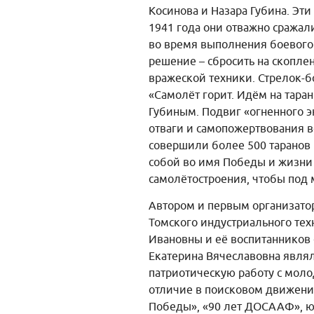
Косинова и Назара Губина. Э
1941 года они отважно сражал
во время выполнения боевого 
решение – сбросить на скопл
вражеской техники. Стрелок-б
«Самолёт горит. Идём на тара
Губиным. Подвиг «огненного э
отваги и самопожертвования в
совершили более 500 таранов 
собой во имя Победы и жизни 
самолётостроения, чтобы под
Автором и первым организато
Томского индустриального тех
Ивановны и её воспитанников 
Екатерина Вячеславовна явля
патриотическую работу с мол
отличие в поисковом движени
Победы», «90 лет ДОСААФ», ю