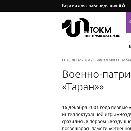
А
Версия для слабовидящих
А
ОТДЕЛЫ МУЗЕЯ
/
Филиал Музея Побе
Военно-патри
«Таран»»
16 декабря 2001 года первые 
интеллектуальной игры «Возду
сразились в первом «воздушно
посвящалась памяти «Огненног