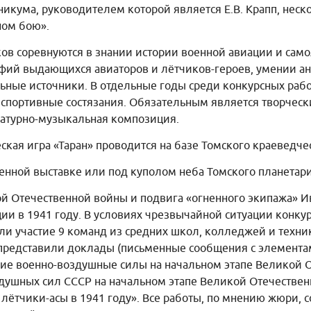
никума, руководителем которой является Е.В. Крапп, неск
ном бою».
ов соревнуются в знании истории военной авиации и сам
афий выдающихся авиаторов и лётчиков-героев, умении а
ьные источники. В отдельные годы среди конкурсных раб
спортивные состязания. Обязательным является творческ
ратурно-музыкальная композиция.
ская игра «Таран» проводится на базе Томского краеведче
оенной выставке или под куполом неба Томского планетари
ой Отечественной войны и подвига «огненного экипажа» Ив
ии в 1941 году. В условиях чрезвычайной ситуации конк
яли участие 9 команд из средних школ, колледжей и техни
 представили доклады (письменные сообщения с элемента
кие военно-воздушные силы на начальном этапе Великой 
душных сил СССР на начальном этапе Великой Отечестве
е лётчики-асы в 1941 году». Все работы, по мнению жюри,