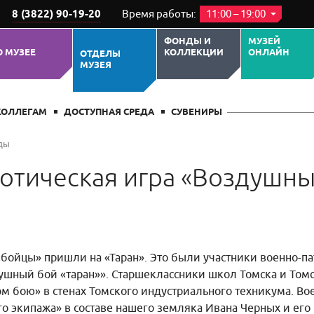
8 (3822) 90-19-20
Время работы:
11:00 – 19:00
ФОНДЫ И
МУЗЕЙ
О МУЗЕЕ
КОЛЛЕКЦИИ
ОНЛАЙН
ОТДЕЛЫ
МУЗЕЯ
КОЛЛЕГАМ
ДОСТУПНАЯ СРЕДА
СУВЕНИРЫ
ды
отическая игра «Воздушны
«бойцы» пришли на «Таран». Это были участники военно-п
шный бой «таран»». Старшеклассники школ Томска и Томс
м бою» в стенах Томского индустриального техникума. Во
о экипажа» в составе нашего земляка Ивана Черных и его