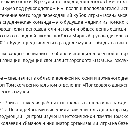
окой оценки. В результате подведения итогов I место за
икума под руководством Е.В. Крапп и преподавателей исто
 течение всего года переходящий кубок Игры «Таран» внов
оже студенческая команда – это будущие медики из Томск
водители преподаватели истории и общественных дисципли
классников средней школы посёлка Мирный, руководитель 
2021» будут представлены в разделе музея Победы на сайт
я» входят специалисы в области авиации и военной истор
 авиации, ведущий специалист аэропорта «ТОМСК», заслу
в – специалист в области военной истории и архивного де
при Томском региональном отделении «Поискового движен
еского музея.
е «Война – тяжёлая работа» состоялась встреча и награжд
21». Перед ребятами выступили заместитель директора му
едующий Центром изучения исторической памяти Томской
колаевич Уйманов и инициатор организации Игры на базе