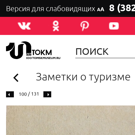
8 (38
Версия для слабовидящих
А
А
Заметки о туризме
/ 131
100