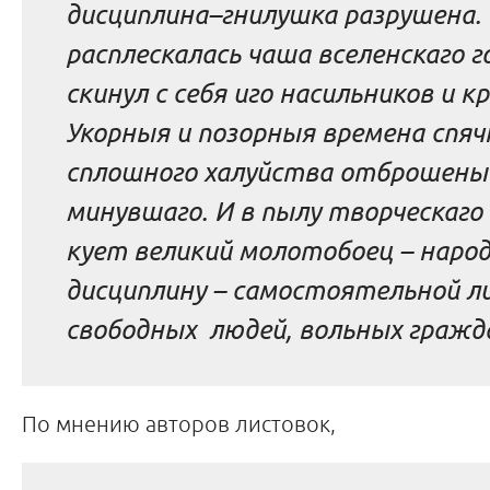
дисциплина–гнилушка разрушена.
расплескалась чаша вселенскаго г
скинул с себя иго насильников и к
Укорныя и позорныя времена спяч
сплошного халуйства отброшены
минувшаго. И в пылу творческаго
кует великий молотобоец – наро
дисциплину – самостоятельной л
свободных людей, вольных гражд
По мнению авторов листовок,