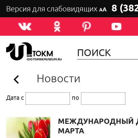
8 (38
Версия для слабовидящих
А
А
Новости
Дата с
по
МЕЖДУНАРОДНЫЙ Д
МАРТА