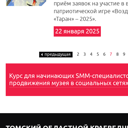
приём заявок на участие в 
патриотической игре «Воз
«Таран» – 2025».
22 января 2025
предыдущая
2
3
4
5
6
7
8
9
Курс для начинающих SMM-специалист
продвижения музея в социальных сетя