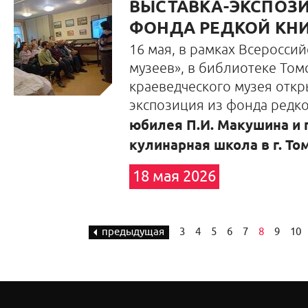
ВЫСТАВКА-ЭКСПОЗИ
ФОНДА РЕДКОЙ КН
16 мая, в рамках Всеросси
музеев», в библиотеке Том
краеведческого музея откр
экспозиция из фонда редк
юбилея П.И. Макушина и 
кулинарная школа в г. То
18 мая 2026
предыдущая
3
4
5
6
7
8
9
10