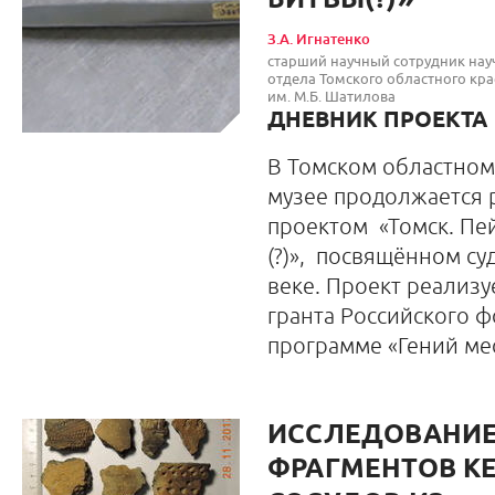
БИТВЫ(?)»
З.А. Игнатенко
старший научный сотрудник нау
отдела Томского областного кра
им. М.Б. Шатилова
ДНЕВНИК ПРОЕКТА
В Томском областном
музее продолжается 
проектом «Томск. Пе
(?)», посвящённом су
веке. Проект реализу
гранта Российского ф
программе «Гений мес
ИССЛЕДОВАНИ
ФРАГМЕНТОВ К