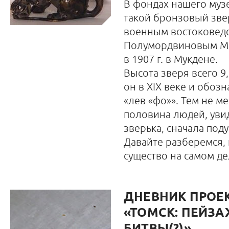
В фондах нашего муз
такой бронзовый зве
военным востоковед
Полумордвиновым М
в 1907 г. в Мукдене.
Высота зверя всего 9
он в XIX веке и обозн
«лев «фо»». Тем не м
половина людей, уви
зверька, сначала поду
Давайте разберемся, 
существо на самом де
ДНЕВНИК ПРОЕК
«ТОМСК: ПЕЙЗА