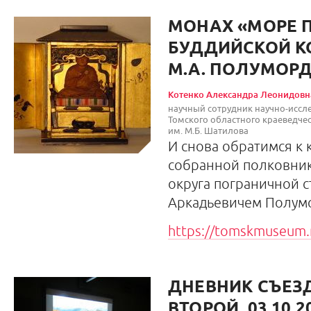
МОНАХ «МОРЕ 
БУДДИЙСКОЙ К
М.А. ПОЛУМОР
Котенко Александра Леонидовн
научный сотрудник научно-иссл
Томского областного краеведчес
им. М.Б. Шатилова
И снова обратимся к 
собранной полковни
округа пограничной 
Аркадьевичем Полум
https://tomskmuseum.r
ДНЕВНИК СЪЕЗД
ВТОРОЙ. 03.10.2