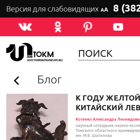
8 (38
Версия для слабовидящих
А
А
Блог
К ГОДУ ЖЕЛТОЙ
КИТАЙСКИЙ ЛЕВ
Котенко Александра Леонидовн
научный сотрудник научно-иссл
Томского областного краеведчес
им. М.Б. Шатилова