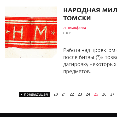
НАРОДНАЯ МИЛ
ТОМСКИ
Л. Тимофеева
С.н.с.
Работа над проектом 
после битвы (?)» поз
датировку некоторых
предметов.
предыдущая
20
21
22
23
24
25
26
27