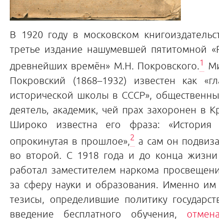
В 1920 году в московском книгоиздатель
третье издание нашумевшей пятитомной «Р
1
древнейших времён» М.Н. Покровского.
Ми
Покровский (1868–1932) известен как «гл
исторической школы в СССР», общественны
деятель, академик, чей прах захоронен в К
Широко известна его фраза: «История 
2
опрокинутая в прошлое»,
а сам он подвиза
во второй. С 1918
года и до конца жизни
работал заместителем наркома просвещени
за сферу науки и образования. Именно им
тезисы, определившие политику государст
введение бесплатного обучения,
отмен