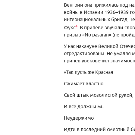
Венгрии она прижилась под н
войны в Испании 1936–1939 го
интернациональных бригад. Те
4
Фукс
. В припеве звучали слов
призыв «No pasaran» (не пройду
У нас накануне Великой Отече
отредактированы. Не умаляя м
припев увековечил значимость 
«Так пусть же Красная
Сжимает властно
Свой штык мозолистой рукой,
И все должны мы
Неудержимо
Идти в последний смертный б