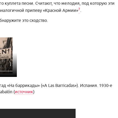
о куплета песни. Считают, что мелодия, под которую эти
7
 аналогичной припеву «Красной Армии»
.
бнаружите это сходство.
 «На баррикады» («A Las Barricadas»). Испания. 1930-е
abalón (
источник
)