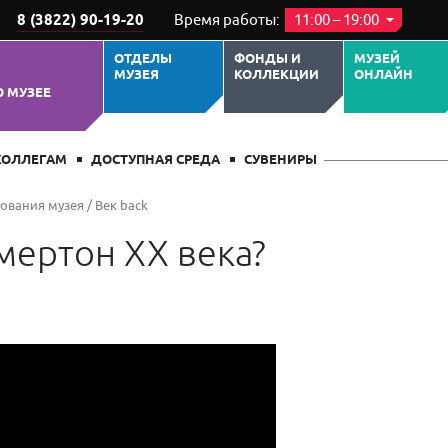
8 (3822) 90-19-20
Время работы:
11:00 – 19:00
ОТДЕЛЫ
ФОНДЫ И
МУЗЕЙ
МУЗЕЯ
КОЛЛЕКЦИИ
ОНЛАЙН
О МУЗЕЕ
КОЛЛЕГАМ
ДОСТУПНАЯ СРЕДА
СУВЕНИРЫ
нования музея
/
Век back
мертон XX века?