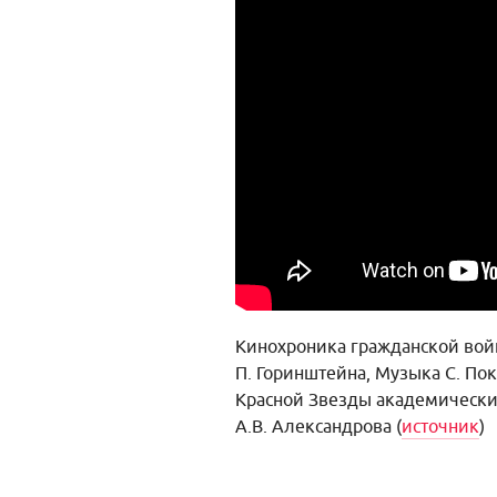
Кинохроника гражданской войн
П. Горинштейна, Музыка С. По
Красной Звезды академически
А.В. Александрова (
источник
)