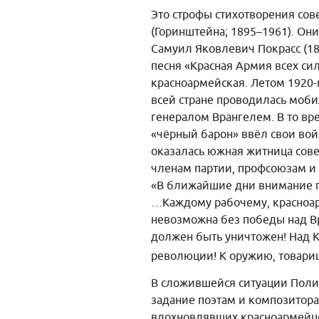
Это строфы стихотворения сов
(Горинштейна; 1895–1961). Он
Самуил Яковлевич Покрасс (189
песня «Красная Армия всех си
красноармейская. Летом 1920-
всей стране проводилась моб
генералом Врангелем. В то вре
«чёрный барон» ввёл свои войс
оказалась южная житница сове
членам партии, профсоюзам и
«В ближайшие дни внимание п
…Каждому рабочему, красноар
невозможна без победы над В
должен быть уничтожен! Над 
революции! К оружию, товари
В сложившейся ситуации Поли
задание поэтам и композитор
вдохновлявших красноармейцев