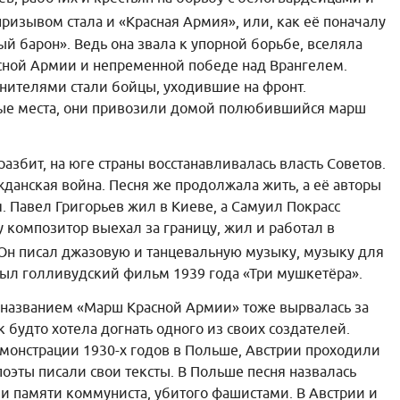
призывом стала и «Красная Армия», или, как её поначалу
й барон». Ведь она звала к упорной борьбе, вселяла
асной Армии и непременной победе над Врангелем.
нителями стали бойцы, уходившие на фронт.
ные места, они привозили домой полюбившийся марш
азбит, на юге страны восстанавливалась власть Советов.
жданская война. Песня же продолжала жить, а её авторы
 Павел Григорьев жил в Киеве, а Самуил Покрасс
у композитор выехал за границу, жил и работал в
 Он писал джазовую и танцевальную музыку, музыку для
ыл голливудский фильм 1939 года «Три мушкетёра».
 названием «Марш Красной Армии» тоже вырвалась за
 будто хотела догнать одного из своих создателей.
монстрации 1930-х годов в Польше, Австрии проходили
поэты писали свои тексты. В Польше песня назвалась
ли памяти коммуниста, убитого фашистами. В Австрии и