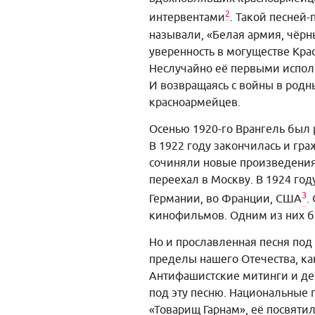
2
интервентами
. Такой песней-
называли, «Белая армия, чёрны
уверенность в могуществе Кр
Неслучайно её первыми испол
И возвращаясь с войны в род
красноармейцев.
Осенью 1920-го Врангель был р
В 1922 году закончилась и гра
сочиняли новые произведения.
переехал в Москву. В 1924 год
3
Германии, во Франции, США
.
кинофильмов. Одним из них б
Но и прославленная песня под
пределы нашего Отечества, как
Антифашистские митинги и де
под эту песню. Национальные 
«Товарищ Гарнам», её посвяти