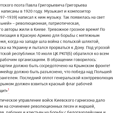
етского поэта Павла Григорьевича Григорьева
и написаны в 1920 году. Музыкант и композитор
7–1939) написал к ним музыку. Так появилась на свет
льней» – революционная, патриотическая,
го авторы жили в Киеве. Тревожное грозное время! По
илизация в Красную Армию для борьбы с мятежным
мя, когда на западе шла война с польской шляхтой,
ка на Украину и пытался прорваться к Дону. Под угрозой
тской республики.10 июля ЦК РКП(б) обратился ко всем
 рабочим организациям. В обращении говорилось:
артии должно быть сосредоточено на Крымском фронте!
мейцу должно быть разъяснено, что победа над Польшей
рангелем. Последний оплот генеральской контрреволюци
Крымом должен взвиться красный флаг рабочей
1
щи!»
тическое управление войск Киевского гарнизона дало
ам на сочинение революционных песен и маршей,
, рабочих и крестьян на борьбу с белогвардейцами и