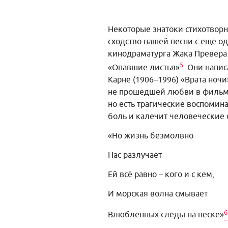
Некоторые знатоки стихотвор
сходство нашей песни с ещё од
кинодраматурга Жака Превера 
5
«Опавшие листья»
. Они напи
Карне (1906–1996) «Врата ночи
не прошедшей любви в фильме
но есть трагические воспомина
боль и калечит человеческие 
«Но жизнь безмолвно
Нас разлучает
Ей всё равно – кого и с кем,
И морская волна смывает
6
Влюблённых следы на песке»