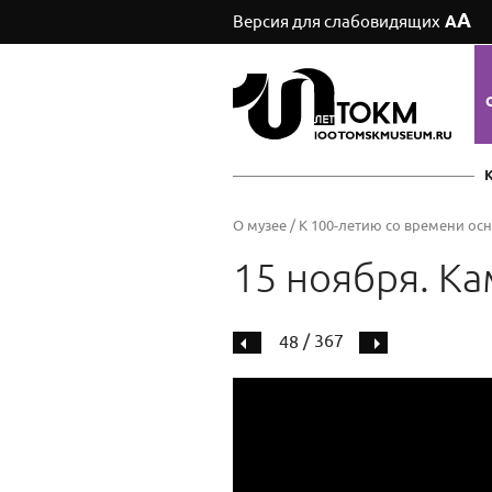
А
Версия для слабовидящих
А
О музее
/
К 100-летию со времени ос
15 ноября. Ка
/ 367
48