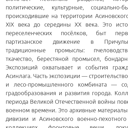
политические, культурные, социально-б
происходившие на территории Асиновского
XIX века до середины XX века. Это ист
переселенческих посёлков, быт перв
партизанское движение в Причулы
традиционные промыслы: пчеловодств
ткачество, берестяной промысел, бондарн
Экспозиций охватывает и события граж
Асинлага. Часть экспозиции
—
строительство
и лесо-промышленного комбината
—
сод
градообразования и развития города. Кол
периода Великой Отечественной войны пов
военном времени. Это архивные материалы
дивизии и Асиновского военно-пехотного
коллекциях фронтовые вещи, докум