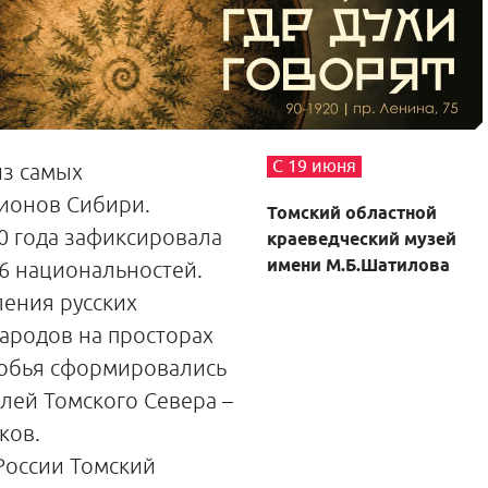
С 19 июня
из самых
ионов Сибири.
Томский областной
0 года зафиксировала
краеведческий музей
имени М.Б.Шатилова
36 национальностей.
ления русских
народов на просторах
обья сформировались
лей Томского Севера –
ков.
России Томский