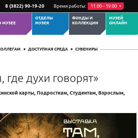
8 (3822) 90-19-20
Время работы:
11:00 – 19:00
ОТДЕЛЫ
ФОНДЫ И
МУЗЕЙ
О МУЗЕЕ
МУЗЕЯ
КОЛЛЕКЦИИ
ОНЛАЙН
ЕРОПРИЯТИИ
ПОХОЖИЕ СОБЫТИЯ
КОЛЛЕГАМ
ДОСТУПНАЯ СРЕДА
СУВЕНИРЫ
, где духи говорят»
нской карты, Подросткам, Студентам, Взрослым,