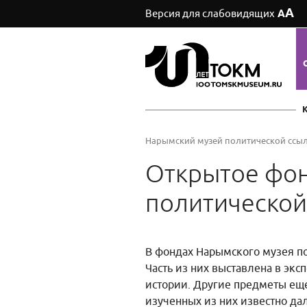
А
Версия для слабовидящих
А
Нарымский музей политической ссы
Открытое фо
политической
В фондах Нарымского музея по
Часть из них выставлена в экс
истории. Другие предметы еще
изученных из них известно да