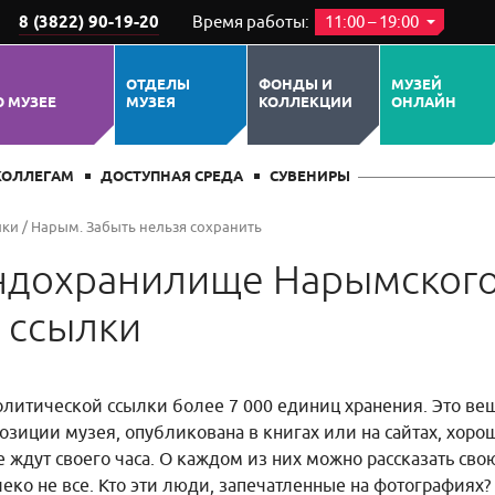
8 (3822) 90-19-20
Время работы:
11:00 – 19:00
ОТДЕЛЫ
ФОНДЫ И
МУЗЕЙ
О МУЗЕЕ
МУЗЕЯ
КОЛЛЕКЦИИ
ОНЛАЙН
КОЛЛЕГАМ
ДОСТУПНАЯ СРЕДА
СУВЕНИРЫ
лки
/
Нарым. Забыть нельзя сохранить
ндохранилище Нарымского
 ссылки
литической ссылки более 7 000 единиц хранения. Это ве
позиции музея, опубликована в книгах или на сайтах, хор
 ждут своего часа. О каждом из них можно рассказать сво
леко не все. Кто эти люди, запечатленные на фотографиях