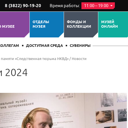
8 (3822) 90-19-20
Время работы:
11:00 – 19:00
ОТДЕЛЫ
ФОНДЫ И
МУЗЕЙ
О МУЗЕЕ
МУЗЕЯ
КОЛЛЕКЦИИ
ОНЛАЙН
КОЛЛЕГАМ
ДОСТУПНАЯ СРЕДА
СУВЕНИРЫ
й памяти «Следственная тюрьма НКВД»
/
Новости
 2024