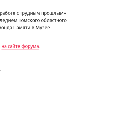
в работе с трудным прошлым»
следием Томского областного
Фонда Памяти в Музее
о
на сайте форума
.
.