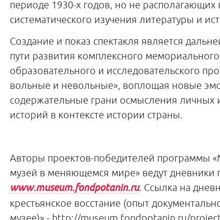
периоде 1930-х годов, но не располагающих
систематического изучения литературы и ис
Создание и показ спектакля является дальн
пути развития комплексного мемориального
образовательного и исследовательского про
вольные и невольные», воплощая новые эм
содержательные грани осмысления личных 
историй в контексте истории страны.
Авторы проектов-победителей программы 
музей в меняющемся мире» ведут дневники п
www
.
museum
.
fondpotanin
.
ru
. Ссылка на днев
крестьянское восстание (опыт документально
музее)» - http://museum.fondpotanin.ru/projec