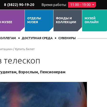
8 (3822) 90-19-20
Время работы:
11:00 – 19:00
ПОХОЖИЕ СОБЫТИЯ
ОТДЕЛЫ
ФОНДЫ И
МУЗЕЙ
О МУЗЕЕ
МУЗЕЯ
КОЛЛЕКЦИИ
ОНЛАЙН
КОЛЛЕГАМ
ДОСТУПНАЯ СРЕДА
СУВЕНИРЫ
витации»
/
Купить билет
 телескоп
Студентам, Взрослым, Пенсионерам