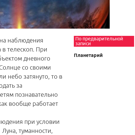
По предварительной
 на наблюдения
записи
 в телескоп. При
Планетарий
бъектом дневного
Солнце со своими
ли небо затянуто, то в
дать за
Детям познавательно
 как вообще работает
людения при условии
 Луна, туманности,