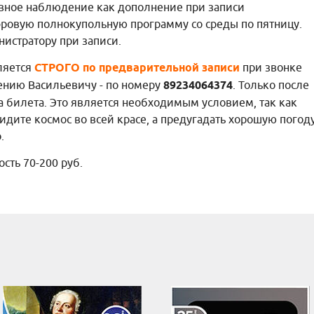
евное наблюдение как дополнение при записи
фровую полнокупольную программу со среды по пятницу.
истратору при записи.
ляется
СТРОГО по предварительной записи
при звонке
ению Васильевичу - по номеру
89234064374
. Только после
а билета. Это является необходимым условием, так как
идите космос во всей красе, а предугадать хорошую погод
.
сть 70-200 руб.