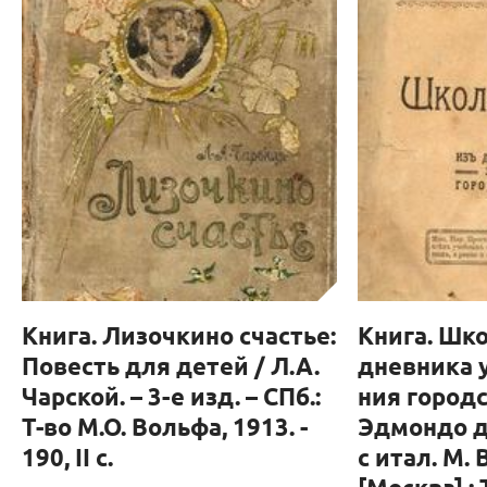
Книга. Лизочкино счастье:
Книга. Шко
Повесть для детей / Л.А.
дневника у
Чарской. – 3-е изд. – СПб.:
ния город
Т-во М.О. Вольфа, 1913. -
Эдмондо д
190, II с.
с итал. М. 