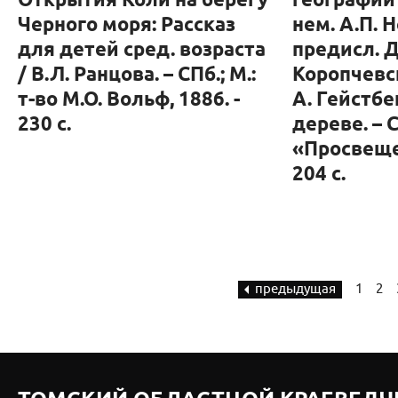
Открытия Коли на берегу
географии 
Черного моря: Рассказ
нем. А.П. Н
для детей сред. возраста
предисл. Д
/ В.Л. Ранцова. – СПб.; М.:
Коропчевск
т-во М.О. Вольф, 1886. -
А. Гейстбек
230 с.
дереве. – С
«Просвещен
204 с.
предыдущая
1
2