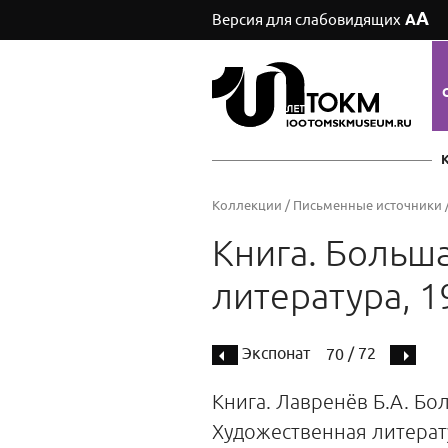
А
Версия для слабовидящих
А
Коллекции
/
Письменные источники
Книга. Больша
литература, 193
Экспонат
/ 72
70
Книга. Лавренёв Б.А. Бол
Художественная литература