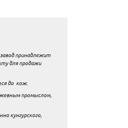
 завод принадлежит
хту для продажи
ся до кож.
ожевным промыслом,
но кунгурского,