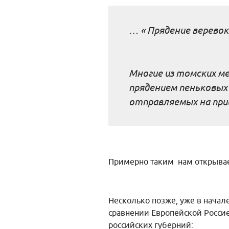
… « Прядение веревок
Многие из томских ме
прядением пеньковых 
отправляемых на при
Примерно таким нам открывае
Несколько позже, уже в начал
сравнении Европейской Россией
российских губерний: