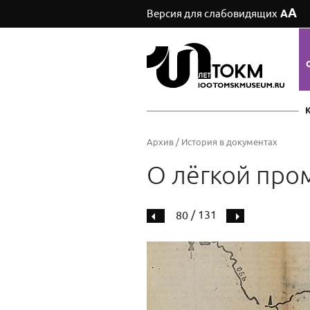
А
Версия для слабовидящих
А
Архив
/
История в документах
О лёгкой пр
/ 131
80