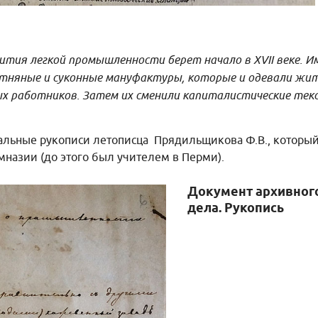
ития легкой промышленности берет начало в XVII веке. 
тняные и суконные мануфактуры, которые и одевали жит
ых работников. Затем их сменили капиталистические тек
альные рукописи летописца Прядильщикова Ф.В., который
назии (до этого был учителем в Перми).
Документ архивног
дела. Рукопись