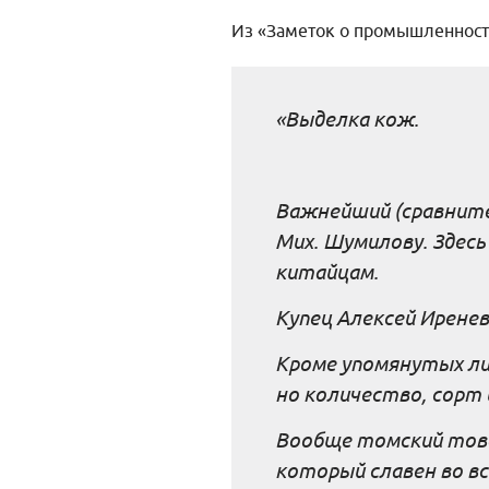
Из «Заметок о промышленност
«Выделка кож.
Важнейший (сравните
Мих. Шумилову. Здес
китайцам.
Купец Алексей Ирене
Кроме упомянутых ли
но количество, сорт 
Вообще томский това
который славен во вс