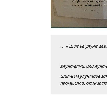
…
« Шитье улунтаев.
Улунтаями, или лунт
Шитьем улунтаев зан
промыслов, отживаю