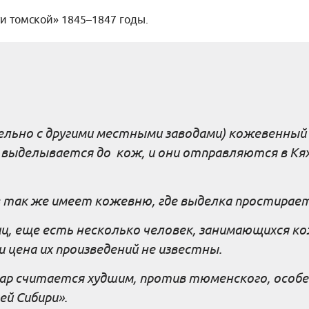
и томской» 1845–1847 годы.
льно с другими местными заводами) кожевенный
ь выделывается до кож, и они отправляются в Кя
в так же имеет кожевню, где выделка простирает
ц, еще есть несколько человек, занимающихся к
и цена их произведений не известны.
р считается худшим, против тюменского, особен
ей Сибири».