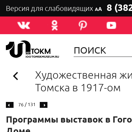
8 (38
Версия для слабовидящих
А
А
Художественная ж
Томска в 1917-ом
/ 131
76
Программы выставок в Гог
Доме