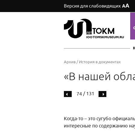
А
Версия для слабовидящих
А
Архив
/
История в документах
«В нашей обл
/ 131
74
Когда-то – это сугубо официал
интересные по содержанию нау