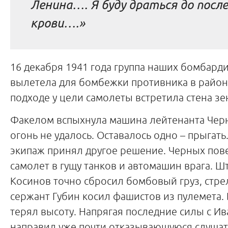
Ленина…. Я буду драться до посл
крови….»
16 декабря 1941 года группа наших бомбар
вылетела для бомбежки противника в район
подходе у цели самолеты встретила стена зе
Факелом вспыхнула машина лейтенанта Чер
огонь не удалось. Оставалось одно – прыгат
экипаж принял другое решение.
Черных пов
самолет в гущу танков и автомашин врага. 
Косинов точно сбросил бомбовый груз, стре
сержант Губин косил фашистов из пулемета
терял высоту. Напрягая последние силы с И
направил уже почти отказывающуюся слушат