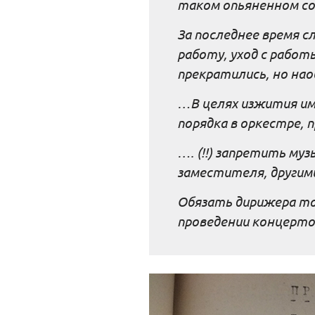
таком опьяненном со
За последнее время с
работу, уход с работ
прекратились, но на
…В целях изжития им
порядка в оркестре, 
…. (!!) запретить му
заместителя, другим
Обязать дирижера тов
проведении концертов