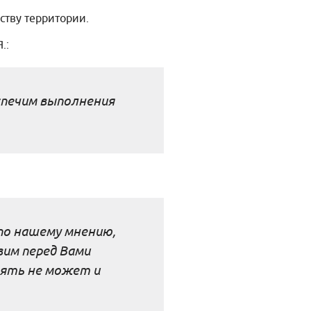
ству территории.
.:
спечим выполнения
 по нашему мнению,
им перед Вами
нять не может и