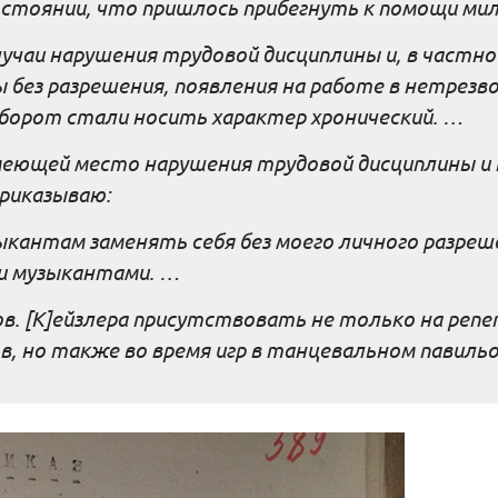
стоянии, что пришлось прибегнуть к помощи мил
лучаи нарушения трудовой дисциплины и, в частно
ы без разрешения, появления на работе в нетрезв
оборот стали носить характер хронический. …
еющей место нарушения трудовой дисциплины и 
приказываю:
зыкантам заменять себя без моего личного разреш
и музыкантами. …
. [К]ейзлера присутствовать не только на репе
, но также во время игр в танцевальном павильо