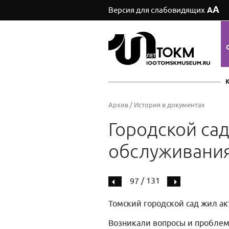
А
Версия для слабовидящих
А
Архив
/
История в документах
Городской сад
обслуживани
/ 131
97
Томский городской сад жил ак
Возникали вопросы и проблем