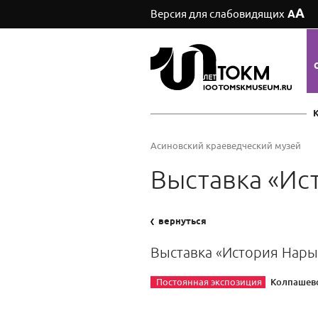
А
Версия для слабовидящих
А
Асиновский краеведческий музей
Выставка «Ис
вернуться
Выставка «История Нары
Колпашевс
Постоянная экспозиция