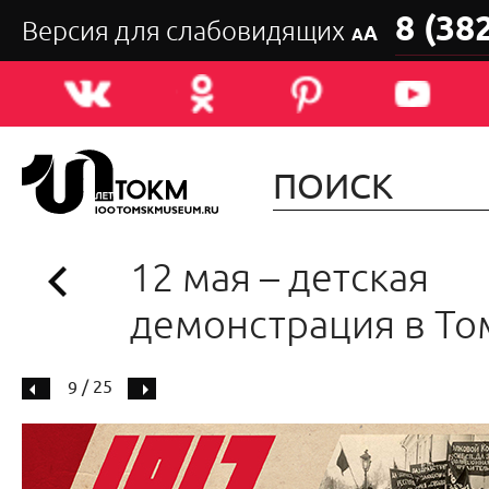
8 (38
Версия для слабовидящих
А
А
12 мая – детская
демонстрация в То
/ 25
9