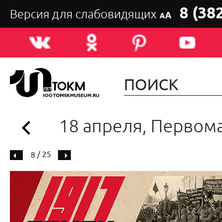
8 (38
Версия для слабовидящих
А
А
18 апреля, Первом
/ 25
8