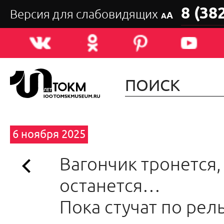
8 (38
Версия для слабовидящих
А
А
6 ноября 2025
Вагончик тронется,
останется…
Пока стучат по рел