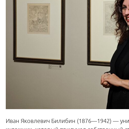
Иван Яковлевич Билибин (1876—1942) — ун