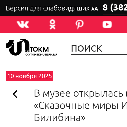
8 (38
Версия для слабовидящих
А
А
10 ноября 2025
В музее открылась
«Сказочные миры И
Билибина»