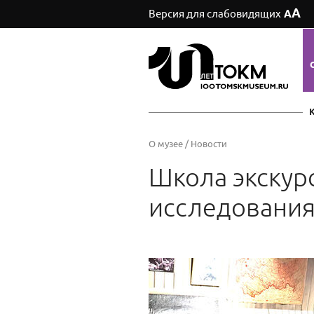
А
Версия для слабовидящих
А
О музее
/
Новости
Школа экскур
исследования